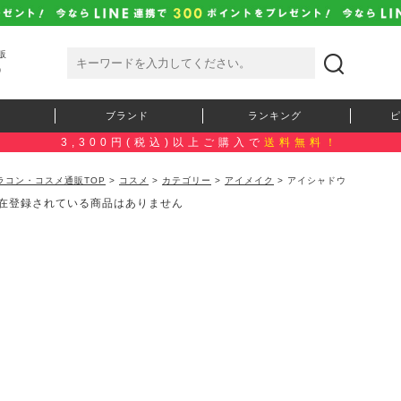
販
）
ブランド
ランキング
ピ
3,300円(税込)以上ご購入で
送料無料！
ラコン・コスメ通販TOP
>
コスメ
>
カテゴリー
>
アイメイク
> アイシャドウ
在登録されている商品はありません