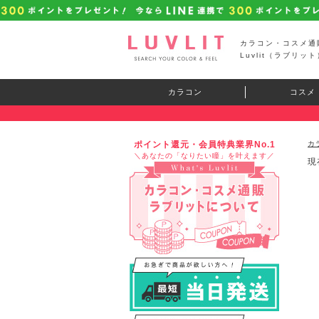
カラコン・コスメ通
Luvlit（ラブリット
カラコン
コスメ
ポイント還元・会員特典業界No.1
カ
＼あなたの「なりたい瞳」を叶えます／
現