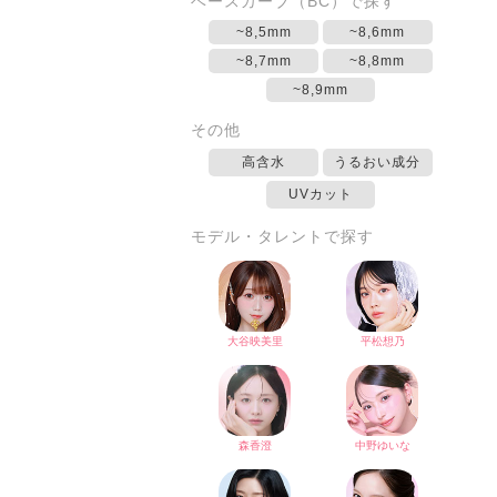
ベースカーブ（BC）で探す
~8,5mm
~8,6mm
~8,7mm
~8,8mm
~8,9mm
その他
高含水
うるおい成分
UVカット
モデル・タレントで探す