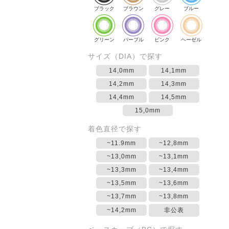
ブラック
ブラウン
グレー
ブルー
グリーン
パープル
ピンク
ヘーゼル
サイズ（DIA）で探す
14,0mm
14,1mm
14,2mm
14,3mm
14,4mm
14,5mm
15,0mm
着色直径で探す
~11.9mm
~12,8mm
~13,0mm
~13,1mm
~13,3mm
~13,4mm
~13,5mm
~13,6mm
~13,7mm
~13,8mm
~14,2mm
非公表