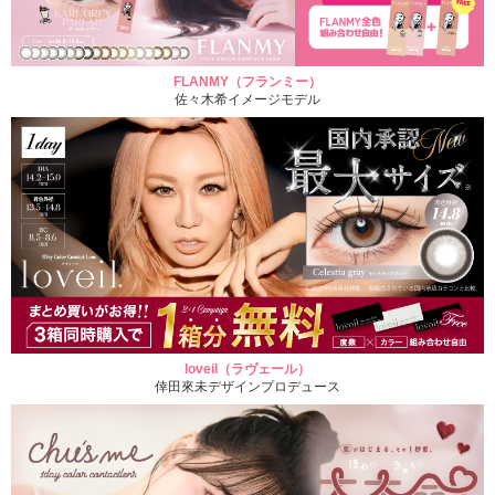
FLANMY（フランミー）
佐々木希イメージモデル
loveil（ラヴェール）
倖田來未デザインプロデュース