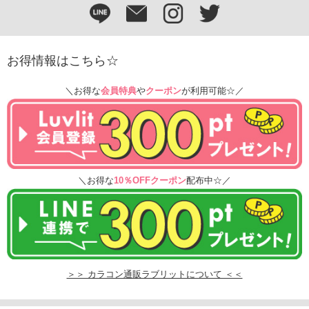
お得情報はこちら☆
＼お得な
会員特典
や
クーポン
が利用可能☆／
＼お得な
10％OFFクーポン
配布中☆／
＞＞ カラコン通販ラブリットについて ＜＜