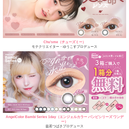
Chu'sme（チューズミー）
モテクリエイター・ゆうこすプロデュース
AngelColor Bambi Series 1day（エンジェルカラー バンビシリーズ ワンデ
ー）
益若つばさプロデュース