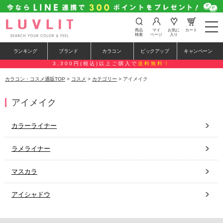
t
商品
マイ
お気に
カート
o
検索
ページ
入り
g
g
ランキング
ブランド
カラコン
ピックアップ
キャンペーン
l
e
3,300円(税込)以上ご購入で
送料無料！
n
a
カラコン・コスメ通販TOP
>
コスメ
>
カテゴリー
> アイメイク
v
i
g
アイメイク
a
t
i
カラーライナー
o
n
ラメライナー
マスカラ
アイシャドウ