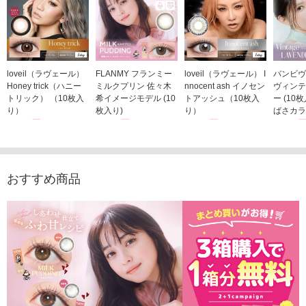
loveil（ラヴェール）
FLANMY フランミー
loveil（ラヴェール） I
バンビヴ
Honey trick（ハニー
ミルクプリン 佐々木
nnocent ash イノセン
ヴィンテ
トリック） （10枚入
希イメージモデル (10
トアッシュ（10枚入
ー (10
り）
枚入り)
り）
ばさカラ
1,760円
1,815円
1,760円
1,848
(税込)
(税込)
(税込)
おすすめ商品