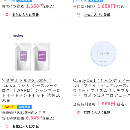
1,650円
1,650円
当店特別価格
(税込)
当店特別価格
(税込)
＼通常ボトルの2.5本分／
CandyDoll（キャンディド
rasica ラシカ シースルーグ
ル） ブライトピュアルース
ロス 【WARM】シャンプー&
ウダー＜プリズムリッチブル
トリートメントセット 詰替10
ー＞ 益若つばさプロデュー
00ml
1,980円
当店特別価格
(税込)
販売価格9,350円のところ
6,545円
当店特別価格
(税込)