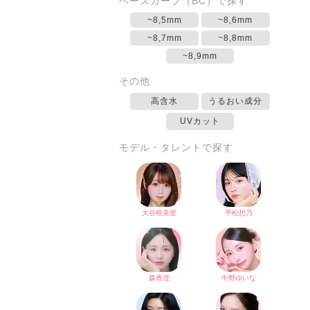
ベースカーブ（BC）で探す
~8,5mm
~8,6mm
~8,7mm
~8,8mm
~8,9mm
その他
高含水
うるおい成分
UVカット
モデル・タレントで探す