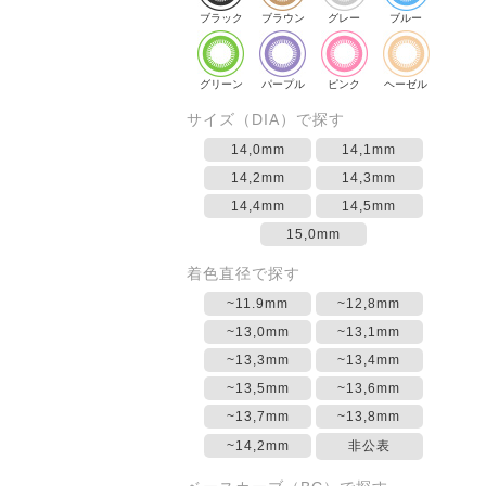
ブラック
ブラウン
グレー
ブルー
グリーン
パープル
ピンク
ヘーゼル
サイズ（DIA）で探す
14,0mm
14,1mm
14,2mm
14,3mm
14,4mm
14,5mm
15,0mm
着色直径で探す
~11.9mm
~12,8mm
~13,0mm
~13,1mm
~13,3mm
~13,4mm
~13,5mm
~13,6mm
~13,7mm
~13,8mm
~14,2mm
非公表