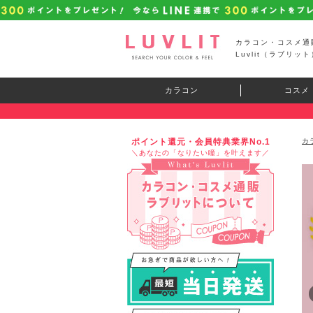
カラコン・コスメ通
Luvlit（ラブリット
カラコン
コスメ
ポイント還元・会員特典業界No.1
カ
＼あなたの「なりたい瞳」を叶えます／