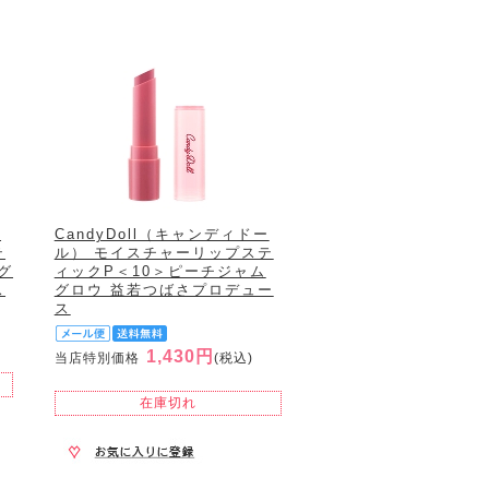
ー
CandyDoll（キャンディドー
テ
ル） モイスチャーリップステ
グ
ィックP＜10＞ピーチジャム
ス
グロウ 益若つばさプロデュー
ス
1,430円
当店特別価格
(税込)
在庫切れ