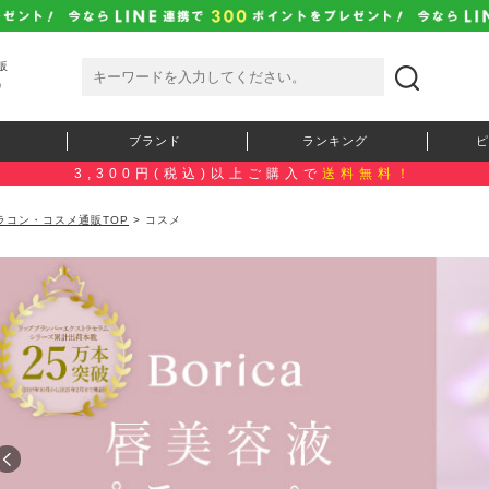
販
）
ブランド
ランキング
ピ
3,300円(税込)以上ご購入で
送料無料！
ラコン・コスメ通販TOP
> コスメ