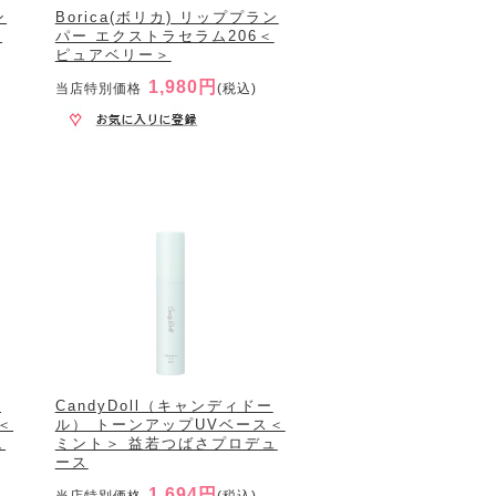
ン
Borica(ボリカ) リッププラン
＜
パー エクストラセラム206＜
ピュアベリー＞
1,980円
当店特別価格
(税込)
ー
CandyDoll（キャンディドー
＜
ル） トーンアップUVベース＜
ュ
ミント＞ 益若つばさプロデュ
ース
1,694円