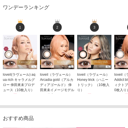
ワンデーランキング
1
2
3
loveil(ラヴェール) aq
loveil（ラヴェール）
loveil（ラヴェール）
lovei
ua rich キャラメルグ
Arcadia gold（アルカ
Honey trick（ハニー
Addict
ロー 倖田來未プロデ
ディアゴールド） 倖
トリック） （10枚入
ィクトブ
ュース（10枚入り）
田來未イメージモデル
り）
0枚入り
1,760円
（10枚入り）
1,760円
1,760
(税込)
(税込)
1,760円
(税込)
おすすめ商品