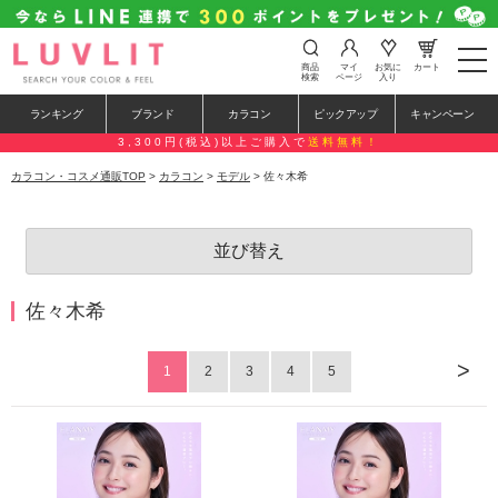
t
商品
マイ
お気に
カート
o
検索
ページ
入り
g
g
ランキング
ブランド
カラコン
ピックアップ
キャンペーン
l
e
3,300円(税込)以上ご購入で
送料無料！
n
a
カラコン・コスメ通販TOP
>
カラコン
>
モデル
> 佐々木希
v
i
g
a
並び替え
t
i
o
n
佐々木希
>
1
2
3
4
5