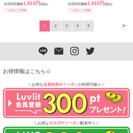
1,815円
1,815円
当店特別価格
当店特別価格
(税込)
(税込)
>
1
2
3
4
5
お得情報はこちら☆
＼お得な
会員特典
や
クーポン
が利用可能☆／
＼お得な
10％OFFクーポン
配布中☆／