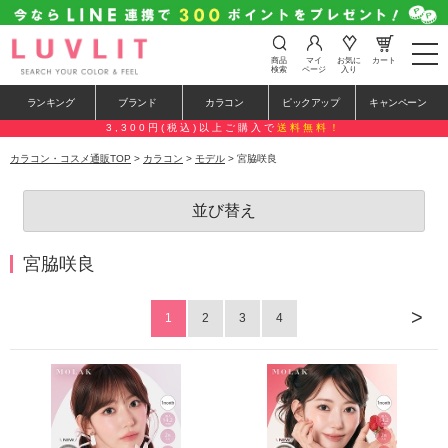
t
商品
マイ
お気に
カート
o
検索
ページ
入り
g
g
ランキング
ブランド
カラコン
ピックアップ
キャンペーン
l
e
3,300円(税込)以上ご購入で
送料無料！
n
a
カラコン・コスメ通販TOP
>
カラコン
>
モデル
> 宮脇咲良
v
i
g
並び替え
a
t
i
o
宮脇咲良
n
>
1
2
3
4