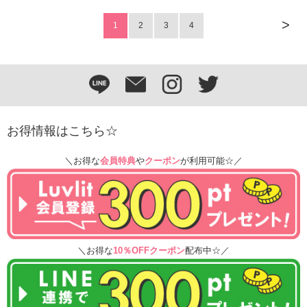
>
1
2
3
4
お得情報はこちら☆
＼お得な
会員特典
や
クーポン
が利用可能☆／
＼お得な
10％OFFクーポン
配布中☆／