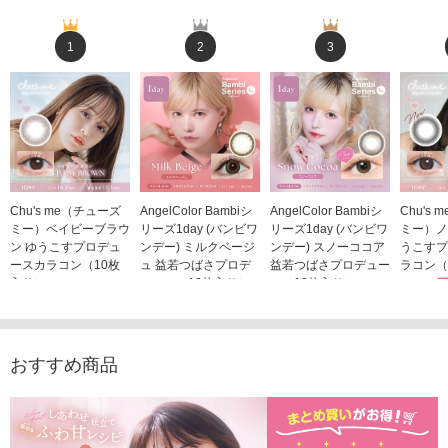
1
2
3
Chu's me（チューズ
AngelColor Bambiシ
AngelColor Bambiシ
Chu's
ミー）ベイビーブラウ
リーズ1day (バンビワ
リーズ1day (バンビワ
ミー）ノ
ン ゆうこすプロデュ
ンデー) ミルクベージ
ンデー) スノーココア
うこすプ
ースカラコン（10枚
ュ 益若つばさプロデ
益若つばさプロデュー
ラコン（
入り）
ュース（10枚入り）
ス（10枚入り）
1,705
1,705円
1,848円
1,848円
(税込)
(税込)
(税込)
おすすめ商品