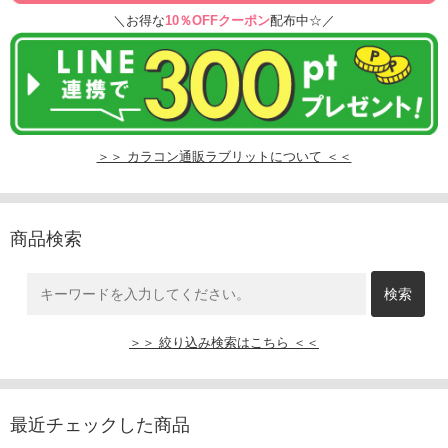
＼お得な
10％OFFクーポン
配布中☆／
＞＞ カラコン通販ラブリットについて ＜＜
商品検索
＞＞ 絞り込み検索はこちら ＜＜
最近チェックした商品