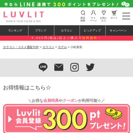
t
商品
マイ
お気に
カート
o
検索
ページ
入り
g
g
ランキング
ブランド
カラコン
ピックアップ
キャンペーン
l
e
3,300円(税込)以上ご購入で
送料無料！
n
a
カラコン・コスメ通販TOP
>
カラコン
>
モデル
> 小松菜奈
v
i
g
a
t
i
o
n
お得情報はこちら☆
＼お得な
会員特典
や
クーポン
が利用可能☆／