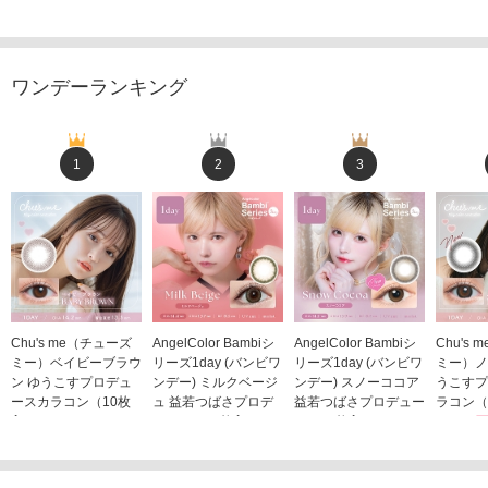
ワンデーランキング
1
2
3
Chu's me（チューズ
AngelColor Bambiシ
AngelColor Bambiシ
Chu's
ミー）ベイビーブラウ
リーズ1day (バンビワ
リーズ1day (バンビワ
ミー）ノ
ン ゆうこすプロデュ
ンデー) ミルクベージ
ンデー) スノーココア
うこすプ
ースカラコン（10枚
ュ 益若つばさプロデ
益若つばさプロデュー
ラコン（
入り）
ュース（10枚入り）
ス（10枚入り）
1,705
1,705円
1,848円
1,848円
(税込)
(税込)
(税込)