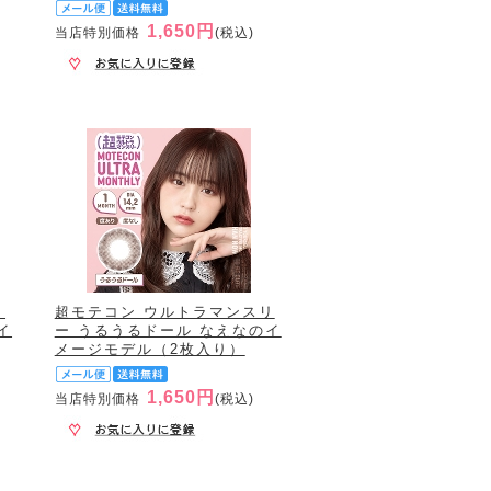
1,650円
当店特別価格
(税込)
リ
超モテコン ウルトラマンスリ
イ
ー うるうるドール なえなのイ
メージモデル（2枚入り）
1,650円
当店特別価格
(税込)