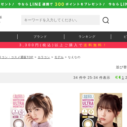
販
）
ブランド
ランキング
ピ
3,300円(税込)以上ご購入で
送料無料！
ラコン・コスメ通販TOP
>
カラコン
>
モデル
> なえなの
並び替
34 件中 25-34 件表示
1