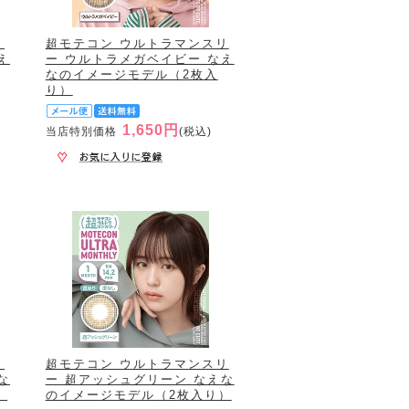
リ
超モテコン ウルトラマンスリ
え
ー ウルトラメガベイビー なえ
なのイメージモデル（2枚入
り）
1,650円
当店特別価格
(税込)
リ
超モテコン ウルトラマンスリ
な
ー 超アッシュグリーン なえな
）
のイメージモデル（2枚入り）