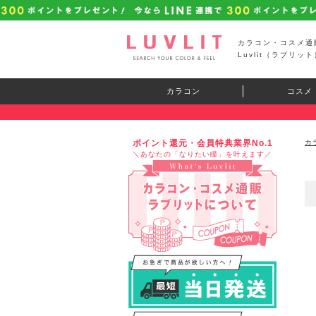
カラコン・コスメ通
Luvlit（ラブリット
カラコン
コスメ
ポイント還元・会員特典業界No.1
カ
＼あなたの「なりたい瞳」を叶えます／