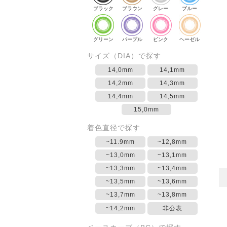
ブラック
ブラウン
グレー
ブルー
グリーン
パープル
ピンク
ヘーゼル
サイズ（DIA）で探す
14,0mm
14,1mm
14,2mm
14,3mm
14,4mm
14,5mm
15,0mm
着色直径で探す
~11.9mm
~12,8mm
~13,0mm
~13,1mm
~13,3mm
~13,4mm
~13,5mm
~13,6mm
~13,7mm
~13,8mm
~14,2mm
非公表