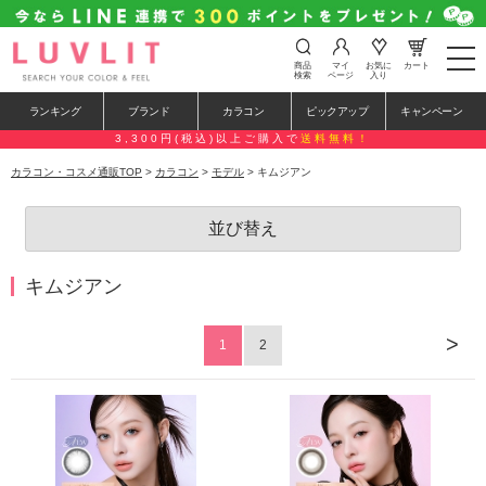
t
商品
マイ
お気に
カート
o
検索
ページ
入り
g
g
ランキング
ブランド
カラコン
ピックアップ
キャンペーン
l
e
3,300円(税込)以上ご購入で
送料無料！
n
a
カラコン・コスメ通販TOP
>
カラコン
>
モデル
> キムジアン
v
i
g
並び替え
a
t
i
o
キムジアン
n
>
1
2