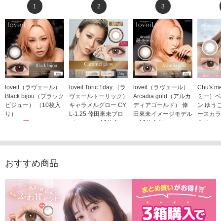
1
2
3
loveil（ラヴェール）
loveil Toric 1day （ラ
loveil（ラヴェール）
Chu's
Black bijou（ブラック
ヴェールトーリック）
Arcadia gold（アルカ
ミー）ベ
ビジュー） （10枚入
キャラメルグロー CY
ディアゴールド） 倖
ン ゆう
り）
L-1.25 倖田來未プロ
田來未イメージモデル
ースカラ
1,760円
デュース （10枚入
（10枚入り）
入り）
(税込)
り）
1,760円
1,705
(税込)
1,760円
(税込)
おすすめ商品