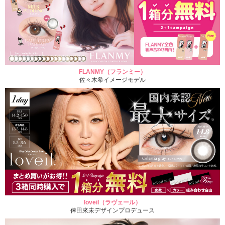
FLANMY（フランミー）
佐々木希イメージモデル
loveil（ラヴェール）
倖田來未デザインプロデュース