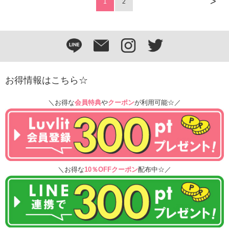
>
1
2
お得情報はこちら☆
＼お得な
会員特典
や
クーポン
が利用可能☆／
＼お得な
10％OFFクーポン
配布中☆／