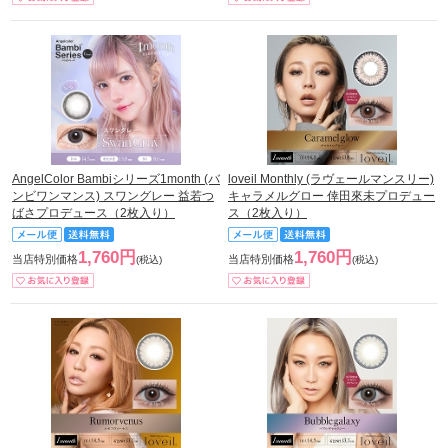
AngelColor Bambiシリーズ1month (バ
loveil Monthly (ラヴェールマンスリー)
ンビワンマンス) スワングレー 益若つ
キャラメルグロー 倖田來未プロデュー
ばさプロデュース（2枚入り）
ス（2枚入り）
1,760円
1,760円
当店特別価格
当店特別価格
(税込)
(税込)