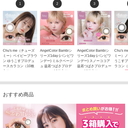
1
2
3
Chu's me（チューズ
AngelColor Bambiシ
AngelColor Bambiシ
Chu's
ミー）ベイビーブラウ
リーズ1day (バンビワ
リーズ1day (バンビワ
ミー）ノ
ン ゆうこすプロデュ
ンデー) ミルクベージ
ンデー) スノーココア
うこすプ
ースカラコン（10枚
ュ 益若つばさプロデ
益若つばさプロデュー
ラコン（
入り）
ュース（10枚入り）
ス（10枚入り）
1,705
1,705円
1,848円
1,848円
(税込)
(税込)
(税込)
おすすめ商品