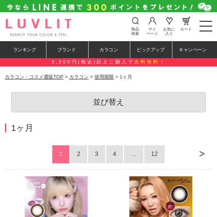
t
商品
マイ
お気に
カート
o
検索
ページ
入り
g
g
ランキング
ブランド
カラコン
ピックアップ
キャンペーン
l
e
3,300円(税込)以上ご購入で
送料無料！
n
a
カラコン・コスメ通販TOP
>
カラコン
>
使用期限
> 1ヶ月
v
i
g
並び替え
a
t
i
o
1ヶ月
n
>
1
2
3
4
…
12