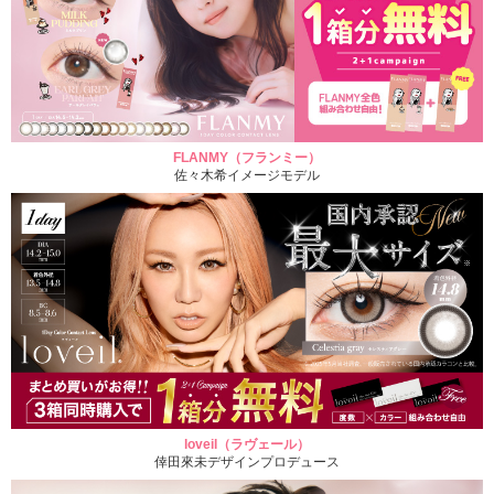
FLANMY（フランミー）
佐々木希イメージモデル
loveil（ラヴェール）
倖田來未デザインプロデュース