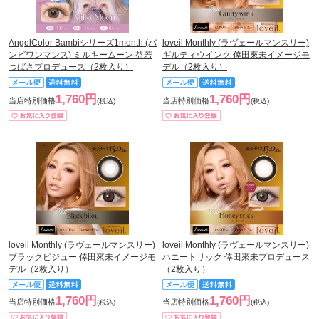
AngelColor Bambiシリーズ1month (バ
loveil Monthly (ラヴェールマンスリー)
ンビワンマンス) ミルキームーン 益若
ギルティウインク 倖田來未イメージモ
つばさプロデュース（2枚入り）
デル（2枚入り）
1,760円
1,760円
当店特別価格
当店特別価格
(税込)
(税込)
loveil Monthly (ラヴェールマンスリー)
loveil Monthly (ラヴェールマンスリー)
ブラックビジュー 倖田來未イメージモ
ハニートリック 倖田來未プロデュース
デル（2枚入り）
（2枚入り）
1,760円
1,760円
当店特別価格
当店特別価格
(税込)
(税込)