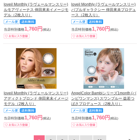
loveil Monthly (ラヴェールマンスリー)
loveil Monthly (ラヴェールマンスリー)
ルモアヴィーナス 倖田來未イメージモ
バブルギャラクシー 倖田來未プロデュ
デル（2枚入り）
ース（2枚入り）
1,760円
1,760円
当店特別価格
当店特別価格
(税込)
(税込)
loveil Monthly (ラヴェールマンスリー)
AngelColor Bambiシリーズ1month (バ
アディクトブロンド 倖田來未イメージ
ンビワンマンス) スワンブルー 益若つ
モデル（2枚入り）
ばさプロデュース（2枚入り）
1,760円
1,760円
当店特別価格
当店特別価格
(税込)
(税込)