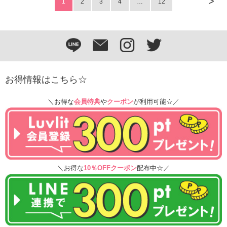
>
1
2
3
4
…
12
お得情報はこちら☆
＼お得な
会員特典
や
クーポン
が利用可能☆／
＼お得な
10％OFFクーポン
配布中☆／