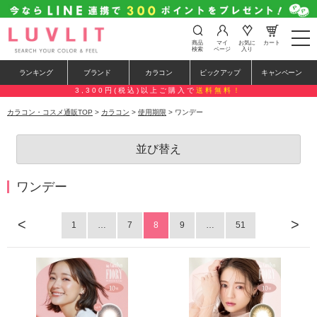
t
商品
マイ
お気に
カート
o
検索
ページ
入り
g
g
ランキング
ブランド
カラコン
ピックアップ
キャンペーン
l
e
3,300円(税込)以上ご購入で
送料無料！
n
a
カラコン・コスメ通販TOP
>
カラコン
>
使用期限
> ワンデー
v
i
g
並び替え
a
t
i
o
ワンデー
n
<
>
1
…
7
8
9
…
51