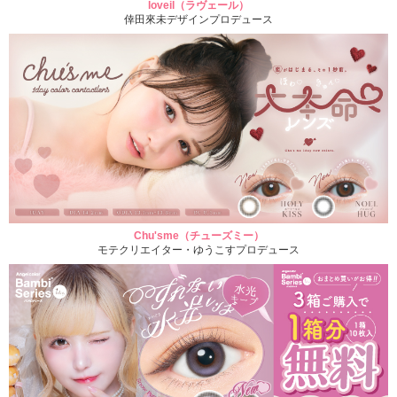
loveil（ラヴェール）
倖田來未デザインプロデュース
Chu'sme（チューズミー）
モテクリエイター・ゆうこすプロデュース