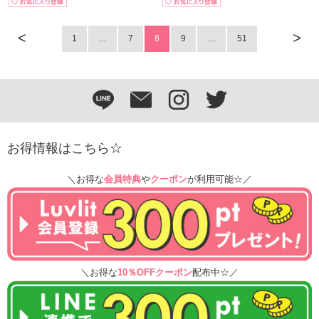
<
>
1
…
7
8
9
…
51
お得情報はこちら☆
＼お得な
会員特典
や
クーポン
が利用可能☆／
＼お得な
10％OFFクーポン
配布中☆／