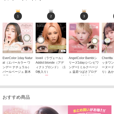
1
2
3
EverColor 1day Natur
loveil（ラヴェール）
AngelColor Bambiシ
Cheritt
al（エバーカラー ワ
Addict blonde（アデ
リーズ1day (バンビワ
ッタワン
ンデー ナチュラル）
ィクトブロンド） （1
ンデー) ミルクベージ
ーヌード
パールベージュ 新木
0枚入り）
ュ 益若つばさプロデ
り）あか
優子イメージモデルカ
1,760円
ュース（10枚入り）
ジモデル
(税込)
ラコン（20枚入り）
1,848円
1,683
(税込)
2,598円
(税込)
おすすめ商品