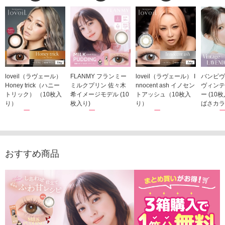
loveil（ラヴェール）
FLANMY フランミー
loveil（ラヴェール） I
バンビヴ
Honey trick（ハニー
ミルクプリン 佐々木
nnocent ash イノセン
ヴィンテ
トリック） （10枚入
希イメージモデル (10
トアッシュ（10枚入
ー (10
り）
枚入り)
り）
ばさカラ
1,760円
1,815円
1,760円
1,848
(税込)
(税込)
(税込)
おすすめ商品