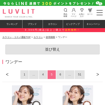
t
商品
マイ
お気に
カート
o
検索
ページ
入り
g
g
ランキング
ブランド
カラコン
ピックアップ
キャンペーン
l
e
3,300円(税込)以上ご購入で
送料無料！
n
a
カラコン・コスメ通販TOP
>
カラコン
>
使用期限
> ワンデー
v
i
g
並び替え
a
t
i
o
ワンデー
n
<
>
1
…
4
5
6
…
51