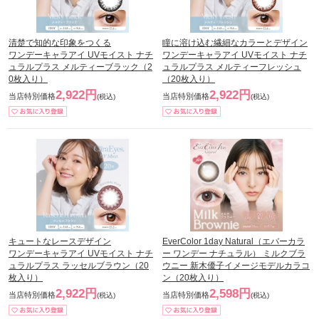
清楚で知的な印象をつくる
瞳に溶け込む繊細なカラーとデザイン
ワンデーキャラアイ UVモイスト ナチ
ワンデーキャラアイ UVモイスト ナチ
ュラルプラス メルティーブラック（2
ュラルプラス メルティーフレッシュ
0枚入り）
（20枚入り）
2,922円
2,922円
当店特別価格
当店特別価格
(税込)
(税込)
キュートなレースデザイン
EverColor 1day Natural（エバーカラ
ワンデーキャラアイ UVモイスト ナチ
ー ワンデー ナチュラル） ミルクブラ
ュラルプラス ラッセルブラウン（20
ウニー 新木優子イメージモデルカラコ
枚入り）
ン（20枚入り）
2,922円
2,598円
当店特別価格
当店特別価格
(税込)
(税込)