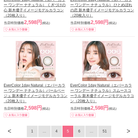
ー ワンデー ナチュラル） くぎづけの
ー ワンデー ナチュラル） ひとめぼれ
心 新木優子イメージモデルカラコン
の恋 新木優子イメージモデルカラコン
（20枚入り）
（20枚入り）
2,598円
2,598円
当店特別価格
当店特別価格
(税込)
(税込)
EverColor 1day Natural（エバーカラ
EverColor 1day Natural（エバーカラ
ー ワンデー ナチュラル）パールベー
ー ワンデー ナチュラル）スムースコ
ジュ 新木優子イメージモデルカラコン
ーラル 新木優子イメージモデルカラコ
（20枚入り）
ン（20枚入り）
2,598円
2,598円
当店特別価格
当店特別価格
(税込)
(税込)
<
>
1
…
4
5
6
…
51