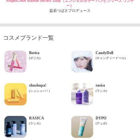
AngelColor Bambi Series 1day（エンジェルカラー バンビシリーズ ワンデ
ー）
益若つばさプロデュース
コスメブランド一覧