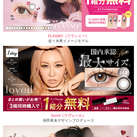
FLANMY（フランミー）
佐々木希イメージモデル
loveil（ラヴェール）
倖田來未デザインプロデュース