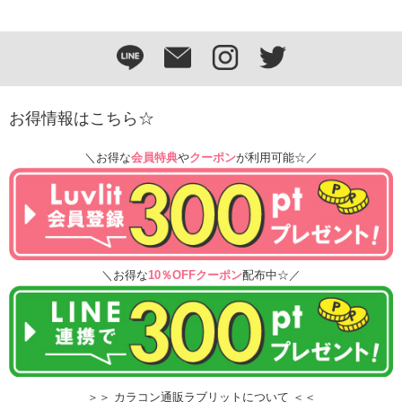
お得情報はこちら☆
＼お得な
会員特典
や
クーポン
が利用可能☆／
＼お得な
10％OFFクーポン
配布中☆／
＞＞ カラコン通販ラブリットについて ＜＜