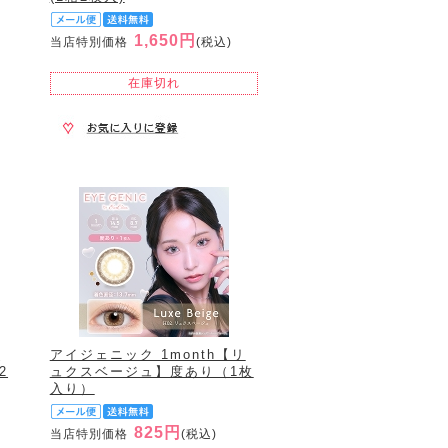
1,650円
当店特別価格
(税込)
在庫切れ
セ
アイジェニック 1month【リ
2
ュクスベージュ】度あり（1枚
入り）
825円
当店特別価格
(税込)