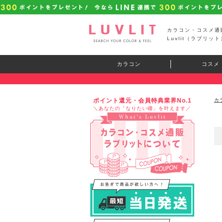
カラコン・コスメ通
Luvlit（ラブリット
カラコン
コスメ
ポイント還元・会員特典業界No.1
カ
＼あなたの「なりたい瞳」を叶えます／