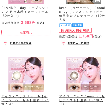
FLANMY 1day メープルシフ
loveil（ラヴェール） Jasm
ォン 佐々木希イメージモデル
e ivy（ジャスミンアイビー
(30枚入り)
倖田來未プロデュース（10
入り）
3,608円
当店特別価格
(税込)
在庫切れ
1,760円
当店特別価格
(税込)
アイジェニック 1month【イ
アイジェニック 1month【
ノセントヘーゼル】度あり（1
ピアミスト】度あり（1枚入
枚入り）
り）