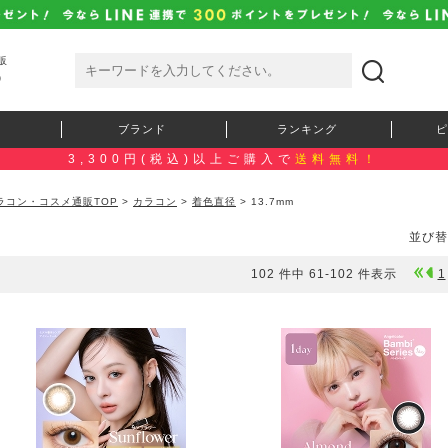
販
）
ブランド
ランキング
ピ
3,300円(税込)以上ご購入で
送料無料！
ラコン・コスメ通販TOP
>
カラコン
>
着色直径
> 13.7mm
並び替
102 件中 61-102 件表示
1