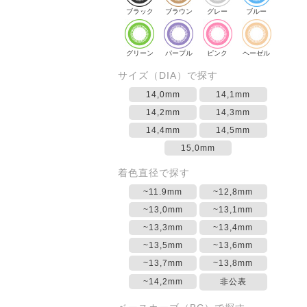
ブラック
ブラウン
グレー
ブルー
グリーン
パープル
ピンク
ヘーゼル
サイズ（DIA）で探す
14,0mm
14,1mm
14,2mm
14,3mm
14,4mm
14,5mm
15,0mm
着色直径で探す
~11.9mm
~12,8mm
~13,0mm
~13,1mm
~13,3mm
~13,4mm
~13,5mm
~13,6mm
~13,7mm
~13,8mm
~14,2mm
非公表