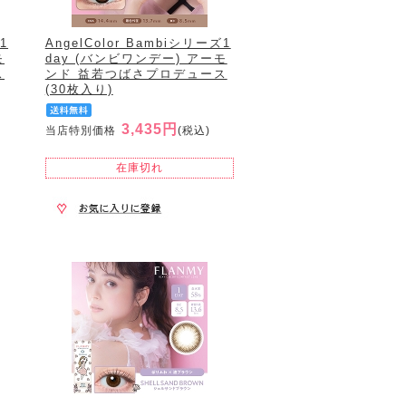
1
AngelColor Bambiシリーズ1
モ
day (バンビワンデー) アーモ
ス
ンド 益若つばさプロデュース
(30枚入り)
3,435円
当店特別価格
(税込)
在庫切れ