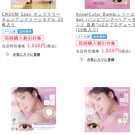
CRUUM 1day サンフラワー
AngelColor Bambiシリーズ
キムジアンイメージモデル 10
day (バンビワンデー) アー
枚入り
ンド 益若つばさプロデュー
(10枚入り)
1,848円
当店特別価格
(税込)
1,848円
当店特別価格
(税込)