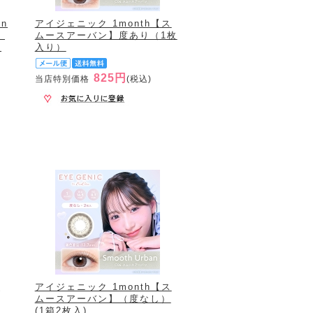
in
アイジェニック 1month【ス
）
ムースアーバン】度あり（1枚
枚
入り）
825円
当店特別価格
(税込)
セ
アイジェニック 1month【ス
ムースアーバン】（度なし）
(1箱2枚入)