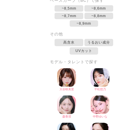
ベースカーブ（BC）で探す
~8,5mm
~8,6mm
~8,7mm
~8,8mm
~8,9mm
その他
高含水
うるおい成分
UVカット
モデル・タレントで探す