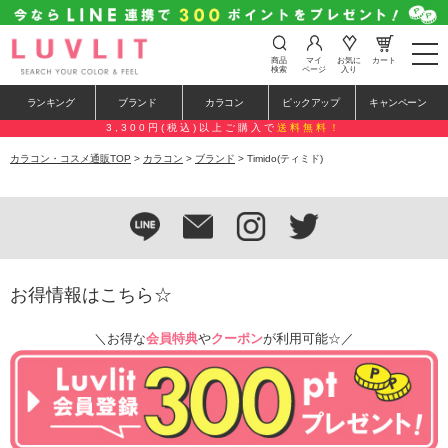
t
商品
マイ
お気に
カート
o
検索
ページ
入り
g
g
ランキング
ブランド
カラコン
ピックアップ
キャンペーン
l
e
3,300円(税込)以上ご購入で
送料無料！
n
a
カラコン・コスメ通販TOP
>
カラコン
>
ブランド
> Timido(ティミド)
v
i
g
a
t
i
o
n
お得情報はこちら☆
＼お得な
会員特典
や
クーポン
が利用可能☆／