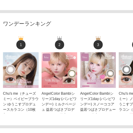
ワンデーランキング
1
2
3
Chu's me（チューズ
AngelColor Bambiシ
AngelColor Bambiシ
Chu's
ミー）ベイビーブラウ
リーズ1day (バンビワ
リーズ1day (バンビワ
ミー）ノ
ン ゆうこすプロデュ
ンデー) ミルクベージ
ンデー) スノーココア
うこすプ
ースカラコン（10枚
ュ 益若つばさプロデ
益若つばさプロデュー
ラコン（
入り）
ュース（10枚入り）
ス（10枚入り）
1,705
1,705円
1,848円
1,848円
(税込)
(税込)
(税込)