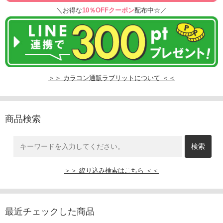
＼お得な
10％OFFクーポン
配布中☆／
＞＞ カラコン通販ラブリットについて ＜＜
商品検索
＞＞ 絞り込み検索はこちら ＜＜
最近チェックした商品