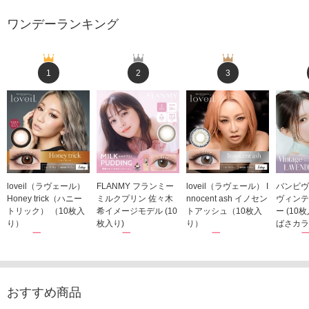
ワンデーランキング
1
2
3
loveil（ラヴェール）
FLANMY フランミー
loveil（ラヴェール） I
バンビヴ
Honey trick（ハニー
ミルクプリン 佐々木
nnocent ash イノセン
ヴィンテ
トリック） （10枚入
希イメージモデル (10
トアッシュ（10枚入
ー (10
り）
枚入り)
り）
ばさカラ
1,760円
1,815円
1,760円
1,848
(税込)
(税込)
(税込)
おすすめ商品