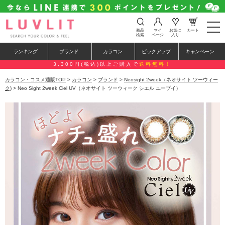
t
商品
マイ
お気に
カート
o
検索
ページ
入り
g
g
ランキング
ブランド
カラコン
ピックアップ
キャンペーン
l
e
3,300円(税込)以上ご購入で
送料無料！
n
a
カラコン・コスメ通販TOP
>
カラコン
>
ブランド
>
Neosight 2week（ネオサイト ツーウィー
v
ク)
> Neo Sight 2week Ciel UV（ネオサイト ツーウィーク シエル ユーブイ）
i
g
a
t
i
o
n