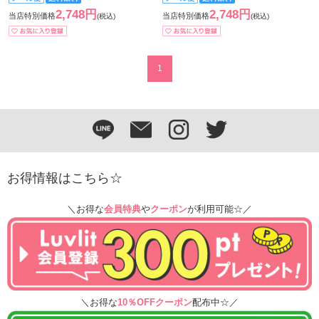
2,748円
2,748円
当店特別価格
当店特別価格
(税込)
(税込)
1
お得情報はこちら☆
＼お得な
会員特典
や
クーポン
が利用可能☆／
＼お得な
10％OFFクーポン
配布中☆／