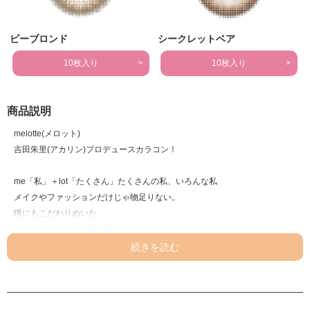
ビーブロンド
シークレットベア
10枚入り
10枚入り
商品説明
melotte(メロット)
吉田朱里(アカリン)プロデュースカラコン！
me「私」＋lot「たくさん」たくさんの私、いろんな私
メイクやファッションだけじゃ物足りない。
瞳にもこだわりぬいた
この組み合わせが今日の気分。
時には甘く、時にはオトナに。
毎日更新しつづける、メロっとさせる私の魅力
とことん甘く、もっと大胆に。
よそ見禁止！のおねだりレンズ