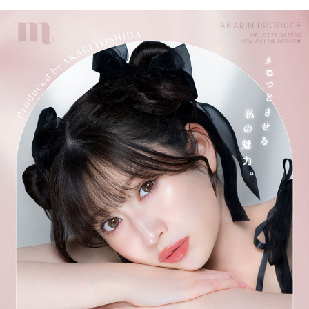
＜ディアレター＞
ぷるんとまたたく光沢感、
瞳にたっぷりのつやめきを。
＜ピュアプードル＞
思わずかまいたくなる、
きゅるんと欲張りな瞳に。
＜クライミューズ＞
しっとり、オトナのブルーグレー
瞳からあふれるみずみずしさ、
大人のしっとり青みカラー。
＜オンリーマイン＞
甘え上手のこっくりブラウン
ぽわっと赤らめる、