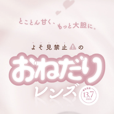
＜ヒロインルール＞
うるうるナチュラルブラウン！
普段使いしやすい万能レンズ。
＜ロマンティックローズ＞
とろっとピンクブラウン
さりげないローズの味でほんのり甘い印象に
＜ビーブロンド＞
ふわっとあか抜けベージュ
色素の薄い瞳に魅せてくれて一気にお洒落な雰囲気に。
＜シークレットベア＞
ほろあまちゅるんブラウン
細フチじゅわっと発色でつくるレディのためのぱっちりレンズ！
＜ミルクパフ＞
ふわっと漂う多幸感、うっとりレディブラウン。
軽やかなコーラルの甘さを加え、たちまち柔らかな美人顔に。