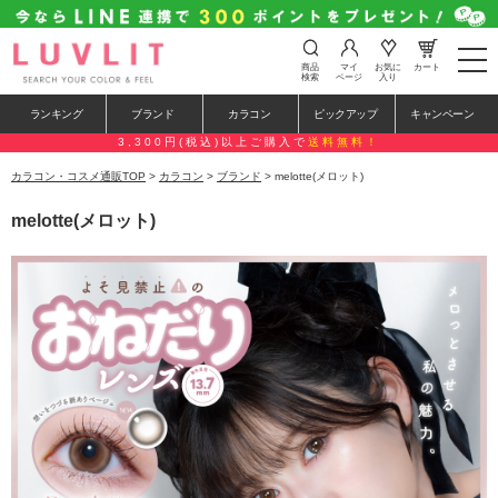
t
商品
マイ
お気に
カート
o
検索
ページ
入り
g
g
ランキング
ブランド
カラコン
ピックアップ
キャンペーン
l
e
3,300円(税込)以上ご購入で
送料無料！
n
a
カラコン・コスメ通販TOP
>
カラコン
>
ブランド
> melotte(メロット)
v
i
melotte(メロット)
g
a
t
i
o
n