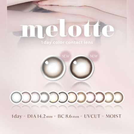
ほんのり微熱の甘えたな瞳に。
＜ダーリンフィグ＞
じゅわっと包みこむ、
はにかみモーヴグレージュ。
あたたかな包容力、とっておきのグレージュ。
果実のようにじゅわっと彩るモーヴカラーと
ふんわり細フチでつくる優しげグレージュカラー。
はにかんだような、柔らかくて透明感のある瞳に
＜モアレディ＞
もっと美人度を上げる、
つややかダークブラウン。
接近戦も美しい、美人仕上げのダークカラー。
パキっとしすぎない、抜け感のあるデザインを採用。
シンプルそうでそうじゃない、秘密のダークブラウン。
いつだって抜け目のない、もっと美人な瞳に。