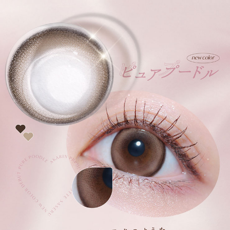
うるおい成分MPCポリマーがレンズをやさしく包み込むので、うるおい続
く。
3.乾きにくい低含水レンズ
低含水レンズ素材は、水分の蒸発量が少ないため、乾きにくいのが特徴。
4.超薄型レンズ採用。
0.06mmの超薄型レンズを採用。一日中負担なく、快適にお使いいただけま
す。