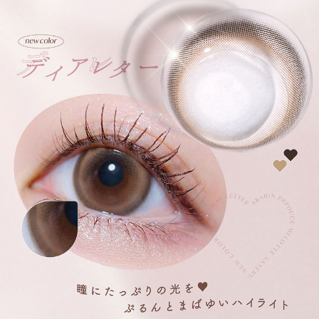
＜パールリング＞
パールのような、ツヤっとおめかしベージュ。
キレイと色気のいいとこ取り、夢中にさせる細フチベージュ。
＜キャットリング＞
くぎづけになる、あどけ顔。
子猫のような、きゅるつや愛嬌グレー。
淡いグレーカラーで、ほっとけないいとおしい瞳に。
＜うるみドロップ＞
ドキッとさせる、うるみ顔。
あざとさを一粒、うるつや水光ブラウン。
自然なうるみ感にこだわった、新提案うるミナイザーレンズ。
1.日差しもケア！UVカット機能
紫外線UV-Aを約50％、UV-Bを約95％、レンズに配合されたUV吸収剤でカ
ット。
2.うるおい成分を配合