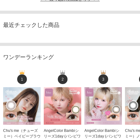
最近チェックした商品
ワンデーランキング
1
2
3
Chu's me（チューズ
AngelColor Bambiシ
AngelColor Bambiシ
Chu's
ミー）ベイビーブラウ
リーズ1day (バンビワ
リーズ1day (バンビワ
ミー）ノ