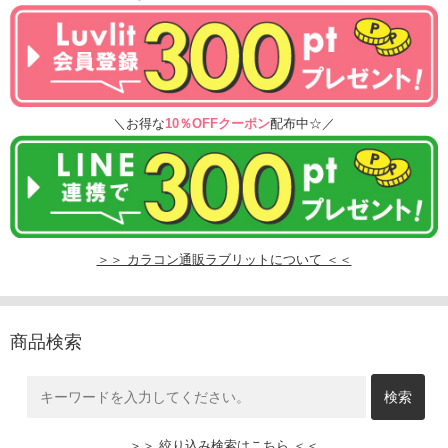
＼お得な
10％OFFクーポン
配布中☆／
＞＞ カラコン通販ラブリットについて ＜＜
商品検索
＞＞ 絞り込み検索はこちら ＜＜