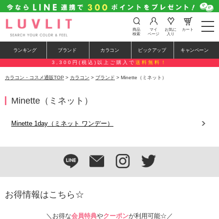
t
商品
マイ
お気に
カート
o
検索
ページ
入り
g
g
ランキング
ブランド
カラコン
ピックアップ
キャンペーン
l
e
3,300円(税込)以上ご購入で
送料無料！
n
a
カラコン・コスメ通販TOP
>
カラコン
>
ブランド
> Minette（ミネット）
v
i
g
Minette（ミネット）
a
t
i
Minette 1day（ミネット ワンデー）
o
n
お得情報はこちら☆
＼お得な
会員特典
や
クーポン
が利用可能☆／