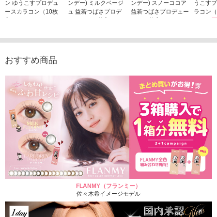
ン ゆうこすプロデュ
ンデー) ミルクベージ
ンデー) スノーココア
うこすプ
ースカラコン（10枚
ュ 益若つばさプロデ
益若つばさプロデュー
ラコン（
入り）
ュース（10枚入り）
ス（10枚入り）
1,705
1,705円
1,848円
1,848円
(税込)
(税込)
(税込)
おすすめ商品
FLANMY（フランミー）
佐々木希イメージモデル