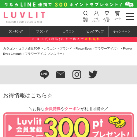
t
商品
マイ
お気に
カート
o
検索
ページ
入り
g
g
ランキング
ブランド
カラコン
ピックアップ
キャンペーン
l
e
3,300円(税込)以上ご購入で
送料無料！
n
a
カラコン・コスメ通販TOP
>
カラコン
>
ブランド
>
FlowerEyes（フラワーアイズ）
> Flower
v
Eyes 1month（フラワーアイズ マンスリー）
i
g
a
t
i
o
n
お得情報はこちら☆
＼お得な
会員特典
や
クーポン
が利用可能☆／