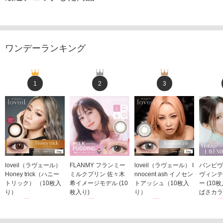
ワンデーランキング
1
2
3
loveil（ラヴェール）
FLANMY フランミー
loveil（ラヴェール） I
バンビヴ
Honey trick（ハニー
ミルクプリン 佐々木
nnocent ash イノセン
ヴィンテ
トリック） （10枚入
希イメージモデル (10
トアッシュ（10枚入
ー (10
り）
枚入り)
り）
ばさカラ
1,760円
1,815円
1,760円
1,848
(税込)
(税込)
(税込)