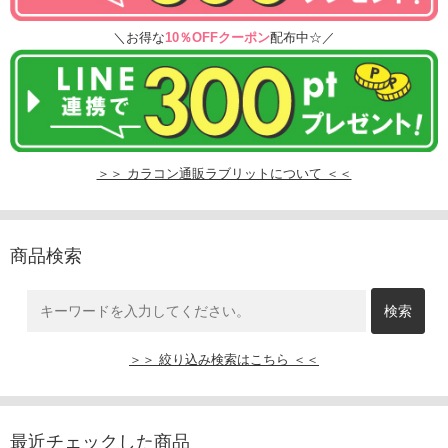
＼お得な
10％OFFクーポン
配布中☆／
＞＞ カラコン通販ラブリットについて ＜＜
商品検索
＞＞ 絞り込み検索はこちら ＜＜
最近チェックした商品