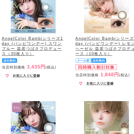
AngelColor Bambiシリーズ1
AngelColor Bambiシリーズ
day (バンビワンデー) スワン
day (バンビワンデー) レモ
ブルー 益若つばさプロデュー
ヘーゼル 益若つばさプロデ
ス（30枚入り）
ース（10枚入り）
3,435円
当店特別価格
(税込)
1,848円
当店特別価格
(税込)