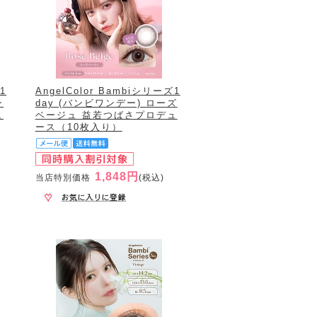
1
AngelColor Bambiシリーズ1
ン
day (バンビワンデー) ローズ
ュ
ベージュ 益若つばさプロデュ
ース（10枚入り）
1,848円
当店特別価格
(税込)