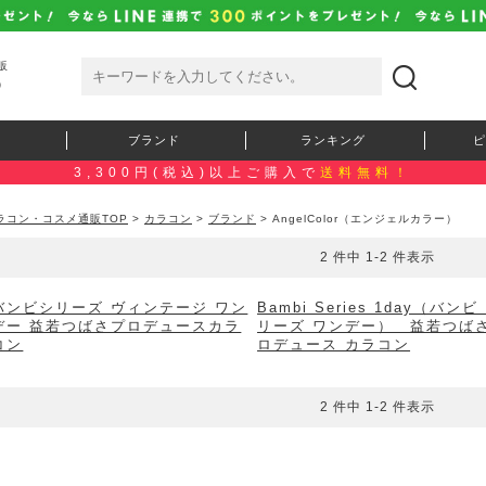
販
）
ブランド
ランキング
ピ
3,300円(税込)以上ご購入で
送料無料！
ラコン・コスメ通販TOP
>
カラコン
>
ブランド
> AngelColor（エンジェルカラー）
2 件中 1-2 件表示
バンビシリーズ ヴィンテージ ワン
Bambi Series 1day（バンビ
デー 益若つばさプロデュースカラ
リーズ ワンデー） 益若つば
コン
ロデュース カラコン
2 件中 1-2 件表示