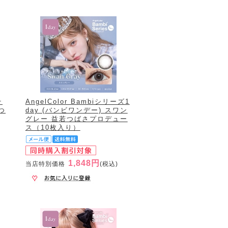
テ
AngelColor Bambiシリーズ1
つ
day (バンビワンデー) スワン
グレー 益若つばさプロデュー
ス（10枚入り）
1,848円
当店特別価格
(税込)