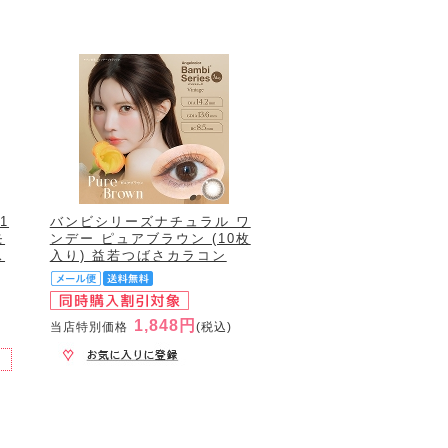
1
バンビシリーズナチュラル ワ
モ
ンデー ピュアブラウン (10枚
ス
入り) 益若つばさカラコン
1,848円
当店特別価格
(税込)