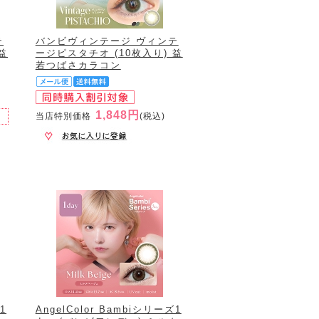
テ
バンビヴィンテージ ヴィンテ
益
ージピスタチオ (10枚入り) 益
若つばさカラコン
1,848円
当店特別価格
(税込)
1
AngelColor Bambiシリーズ1