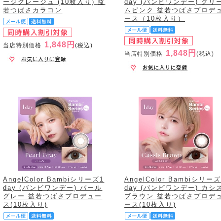
ージグレージュ (10枚入り) 益
day (バンビワンデー) クリ
若つばさカラコン
ムピンク 益若つばさプロデ
ース（10枚入り）
1,848円
当店特別価格
(税込)
1,848円
当店特別価格
(税込)
AngelColor Bambiシリーズ1
AngelColor Bambiシリーズ
day (バンビワンデー) パール
day (バンビワンデー) カシ
グレー 益若つばさプロデュー
ブラウン 益若つばさプロデ
ス(10枚入り)
ース(10枚入り)