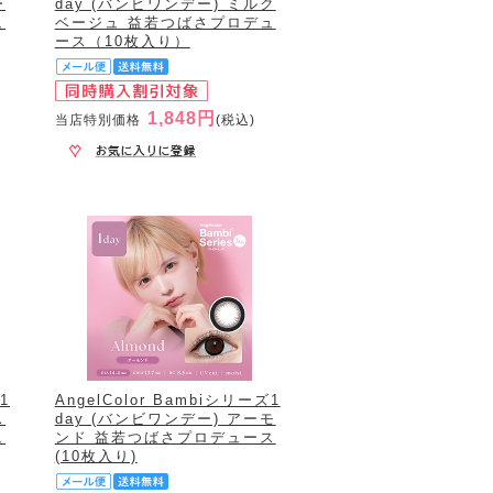
ー
day (バンビワンデー) ミルク
ュ
ベージュ 益若つばさプロデュ
ース（10枚入り）
1,848円
当店特別価格
(税込)
1
AngelColor Bambiシリーズ1
ス
day (バンビワンデー) アーモ
ュ
ンド 益若つばさプロデュース
(10枚入り)