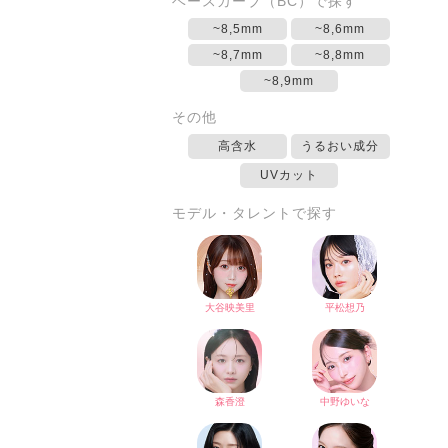
ベースカーブ（BC）で探す
~8,5mm
~8,6mm
~8,7mm
~8,8mm
~8,9mm
その他
高含水
うるおい成分
UVカット
モデル・タレントで探す