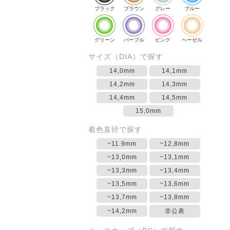
ブラック
ブラウン
グレー
ブルー
グリーン
パープル
ピンク
ヘーゼル
サイズ（DIA）で探す
14,0mm
14,1mm
14,2mm
14,3mm
14,4mm
14,5mm
15,0mm
着色直径で探す
~11.9mm
~12,8mm
~13,0mm
~13,1mm
~13,3mm
~13,4mm
~13,5mm
~13,6mm
~13,7mm
~13,8mm
~14,2mm
非公表