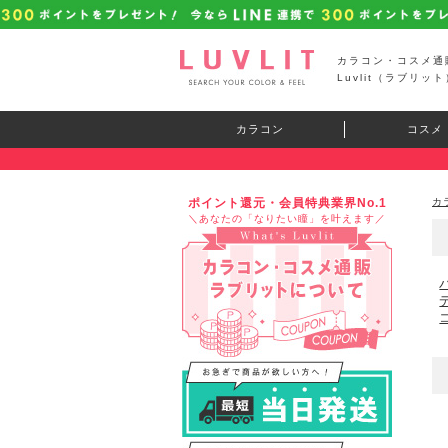
カラコン・コスメ通
Luvlit（ラブリット
カラコン
コスメ
ポイント還元・会員特典業界No.1
カ
＼あなたの「なりたい瞳」を叶えます／