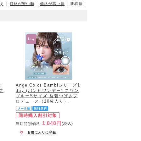
え
価格が安い順
価格が高い順
新着順
テ
AngelColor Bambiシリーズ1
益
day (バンビワンデー) スワン
ブルーSサイズ 益若つばさプ
ロデュース（10枚入り）
1,848円
当店特別価格
(税込)