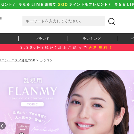
販
）
ブランド
ランキング
ピ
3,300円(税込)以上ご購入で
送料無料！
ラコン・コスメ通販TOP
> カラコン