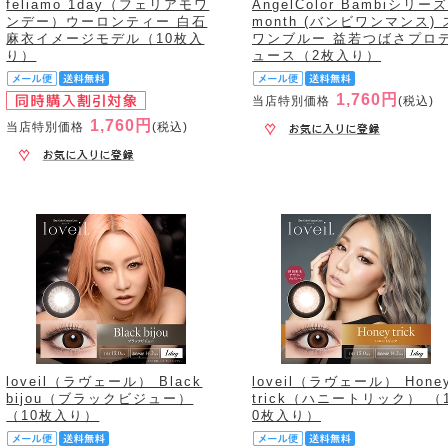
feliamo 1day（フェリアモワ
AngelColor Bambiシリーズ
ンデー）ウーロンティー 白石
month (バンビワンマンス) 
麻衣イメージモデル（10枚入
ワンブルー 益若つばさプロ
り）
ュース（2枚入り）
1,760円
当店特別価格
(税込)
1,760円
当店特別価格
(税込)
loveil（ラヴェール） Black
loveil（ラヴェール） Hone
bijou（ブラックビジュー）
trick（ハニートリック） （
（10枚入り）
0枚入り）