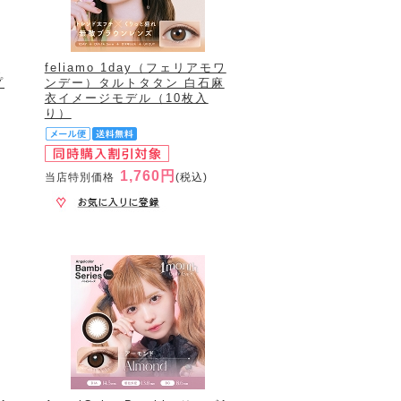
イ
feliamo 1day（フェリアモワ
プ
ンデー）タルトタタン 白石麻
衣イメージモデル（10枚入
り）
1,760円
当店特別価格
(税込)