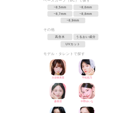
ベースカーブ（BC）で探す
~8,5mm
~8,6mm
~8,7mm
~8,8mm
~8,9mm
その他
高含水
うるおい成分
UVカット
モデル・タレントで探す