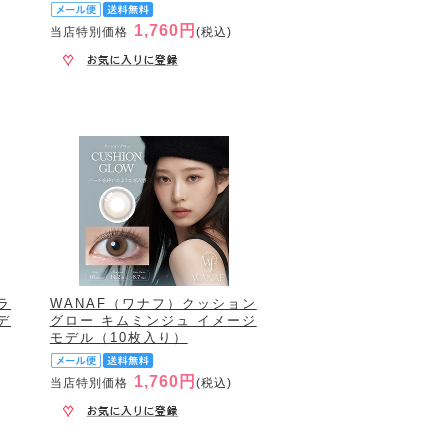
1,760円
当店特別価格
(税込)
ラ
WANAF（ワナフ）クッション
デ
グロー キムミンジュ イメージ
モデル（10枚入り）
1,760円
当店特別価格
(税込)