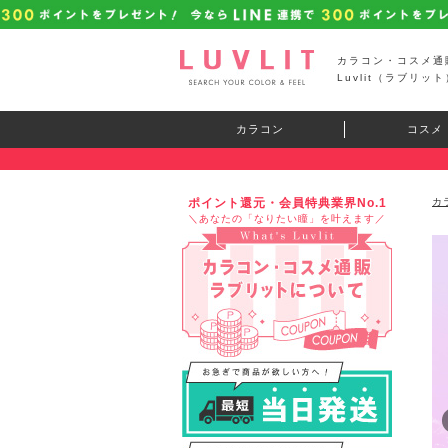
カラコン・コスメ通
Luvlit（ラブリット
カラコン
コスメ
ポイント還元・会員特典業界No.1
カ
＼あなたの「なりたい瞳」を叶えます／