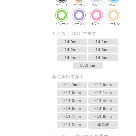
ブラック
ブラウン
グレー
ブルー
グリーン
パープル
ピンク
ヘーゼル
サイズ（DIA）で探す
14,0mm
14,1mm
14,2mm
14,3mm
14,4mm
14,5mm
15,0mm
着色直径で探す
~11.9mm
~12,8mm
~13,0mm
~13,1mm
~13,3mm
~13,4mm
~13,5mm
~13,6mm
~13,7mm
~13,8mm
~14,2mm
非公表