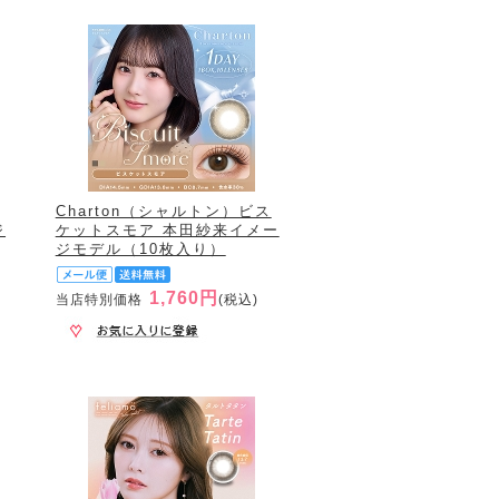
Charton（シャルトン）ビス
ジ
ケットスモア 本田紗来イメー
ジモデル（10枚入り）
1,760円
当店特別価格
(税込)