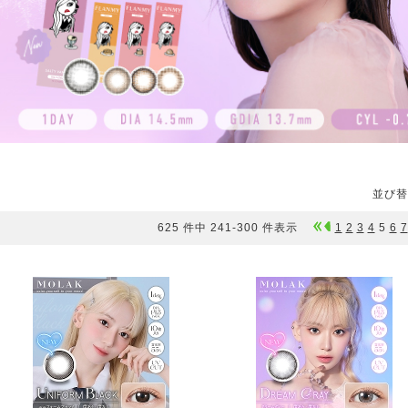
並び替
625 件中 241-300 件表示
1
2
3
4
5
6
7