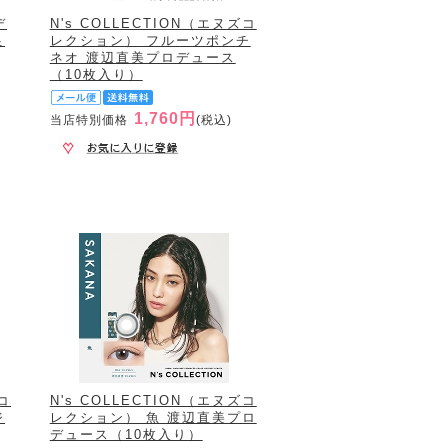
デ
N's COLLECTION（エヌズコ
良
レクション） フルーツポンチ
ネオ 渡辺直美プロデュース
（10枚入り）
1,760円
当店特別価格
(税込)
ズコ
N's COLLECTION（エヌズコ
ジ
レクション） 魚 渡辺直美プロ
デュース（10枚入り）