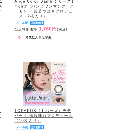
1
AngelColor Bambiシリーズ1
ス
month (バンビワンマンス) ア
デ
ーモンド 益若つばさプロデュ
ース（2枚入り）
1,760円
当店特別価格
(税込)
y
TOPARDS（トパーズ）ラテ
1
パール 指原莉乃プロデュース
（10枚入り）