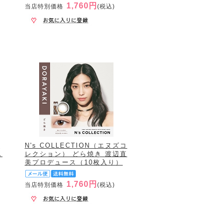
1,760円
当店特別価格
(税込)
カ
N's COLLECTION（エヌズコ
ス
レクション） どら焼き 渡辺直
美プロデュース（10枚入り）
1,760円
当店特別価格
(税込)