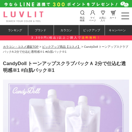
t
商品
マイ
お気に
カート
o
検索
ページ
入り
g
g
ランキング
ブランド
カラコン
ピックアップ
キャンペーン
l
e
3,300円(税込)以上ご購入で
送料無料！
n
a
カラコン・コスメ通販TOP
>
ピックアップ商品【コスメ】
> CandyDoll トーンアップスクラブ
v
パックA 2分で仕込む透明感※1 #白肌パック※1
i
g
CandyDoll トーンアップスクラブパックＡ 2分で仕込む透
a
t
明感※1 #白肌パック※1
i
o
n