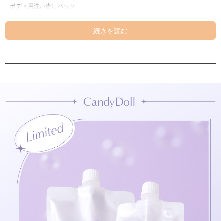
ボディ用洗い流しパック
2分で仕込む透明感※1
#白肌パック※1
【商品POINT】
①肌トーンを補正し透明感白肌※1が叶う仕組み
こんにゃくスクラブ※2で
くすみの原因となる古い角質を優しくオフ
×
トーンアップ成分※3で表面をコーティングすることで
ワントーン明るい透明感白肌※1に
＜LAVENDER＞
『透けちゃうほど透明感白肌※1』仕上げ
こだわりのラベンダーカラーで
全身のくすみをとばしてトーンアップ※1
✓全身トーンアップしたい方