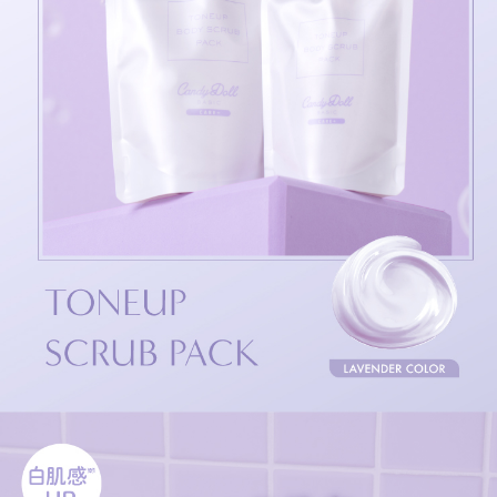
✓海やプールの前日やお泊りの日に
✓くすみや黒ずみが気になる方
✓とことん透明感が欲しい方
✓優しく角質ケアしたい方
300g：毎日の全身ケアに
180g：気になるパーツケアに
②こんにゃくスクラブ※2で角質ケア
お肌に優しい天然由来のスクラブを配合
全身の古い角質をオフし、
ごわついたお肌を柔らかくなめらかに整えます
③毎日使えるうるおいケア処方
ホワイトラベンダー (ラベンダー花エキス)
シンデレラケア (ワイルドタイムエキス)
ナイアシンアミド・グリチルリチン酸2K
などの美容保湿成分を94%配合(水含む)
※1 物理的効果による