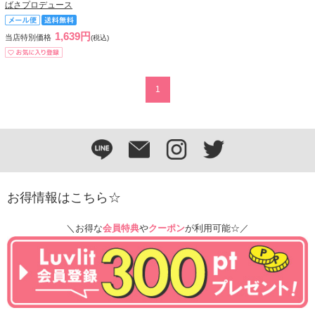
ばさプロデュース
1,639円
当店特別価格
(税込)
1
お得情報はこちら☆
＼お得な
会員特典
や
クーポン
が利用可能☆／