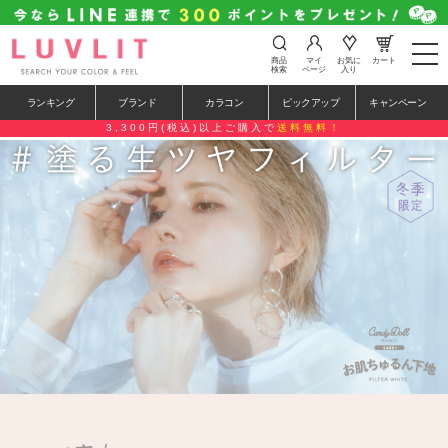
t
商品
マイ
お気に
カート
o
検索
ページ
入り
g
g
ランキング
ブランド
カラコン
ピックアップ
キャンペーン
l
e
3,300円(税込)以上ご購入で
送料無料！
n
a
v
i
g
a
t
i
o
n