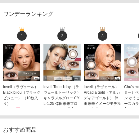
ワンデーランキング
1
2
3
loveil（ラヴェール）
loveil Toric 1day （ラ
loveil（ラヴェール）
Chu's
Black bijou（ブラック
ヴェールトーリック）
Arcadia gold（アルカ
ミー）ベ
ビジュー） （10枚入
キャラメルグロー CY
ディアゴールド） 倖
ン ゆう
り）
L-1.25 倖田來未プロ
田來未イメージモデル
ースカラ
1,760円
デュース （10枚入
（10枚入り）
入り）
(税込)
り）
1,760円
1,705
(税込)
1,760円
(税込)
おすすめ商品