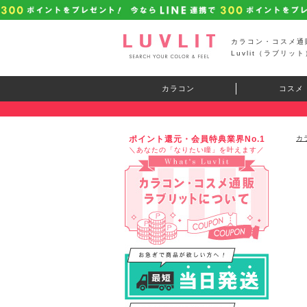
カラコン・コスメ通
Luvlit（ラブリット
カラコン
コスメ
ポイント還元・会員特典業界No.1
カ
＼あなたの「なりたい瞳」を叶えます／