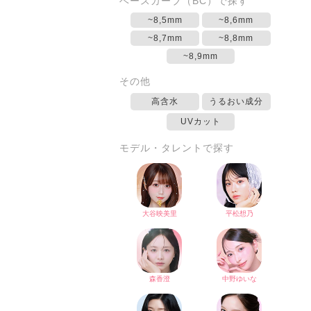
ベースカーブ（BC）で探す
~8,5mm
~8,6mm
~8,7mm
~8,8mm
~8,9mm
その他
高含水
うるおい成分
UVカット
モデル・タレントで探す