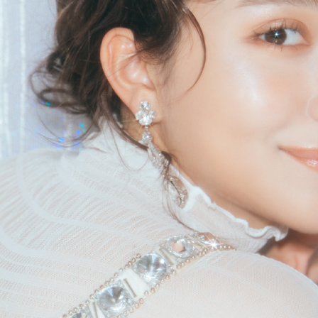
表皮の薄いCゾーンやまぶたなどにも使うからこそ、エイジングケア※2
とに効果のあるこだわりの7種類の美容成分を配合しました。
フラーレン、レチノール※3、セラミドNP、加水分解コラーゲン、3Dヒ
ス、パルミトイルヘキサペプチド-12
※1 メイクアップ効果による ※2 年齢に応じたケア ※3 パルミチン酸
マーNa （※3~4 全て保湿成分）