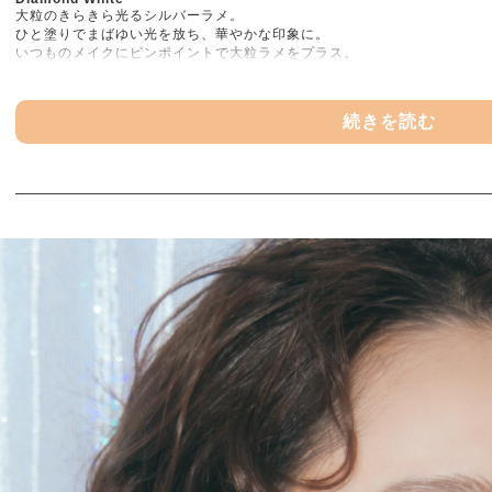
大粒のきらきら光るシルバーラメ。
ひと塗りでまばゆい光を放ち、華やかな印象に。
いつものメイクにピンポイントで大粒ラメをプラス。
Sheer Purple
透明感を与えるシアーなパープル。
繊細な青みラメがアンニュイな印象に。
肌に溶け込み内側からツヤ感・立体感を演出。※1
Sheer Yellow
日本人の肌に溶け込むシアーなイエロー。
肌そのものが発光しているような印象に。
肌に溶け込み内側からツヤ感・立体感を演出。※1
Bitter Rose
くすんだローズカラーが洒落感を演出。
肌が自然と上気したような印象に。
肌に透き通るような血色感を演出。
①光を纏うようなツヤ
細かい粒子のパールが、繊細で美しい光沢感を与え、光を纏うような自然
Diamond Whiteは、大粒に光るシルバーラメも配合。華やかな印象をも
②肌に馴染むさらさら質感
クリーミーなテクスチャーを伸ばすとさらさら質感に変化。
肌に馴染みやすく、自然で繊細なツヤと血色感を叶えます。
③美容液うまれのハイライトで、メイクしながら肌ケア