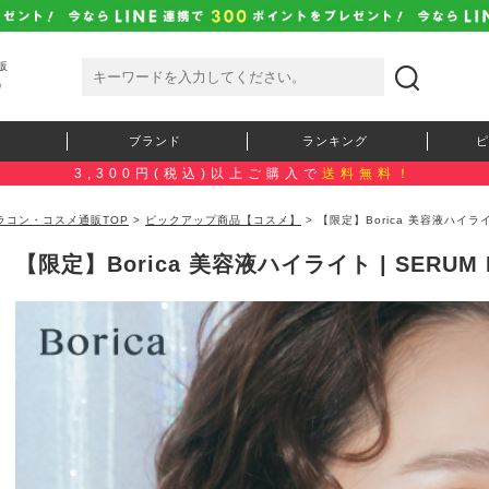
販
）
ブランド
ランキング
ピ
3,300円(税込)以上ご購入で
送料無料！
ラコン・コスメ通販TOP
>
ピックアップ商品【コスメ】
> 【限定】Borica 美容液ハイライト 
【限定】Borica 美容液ハイライト | SERUM M