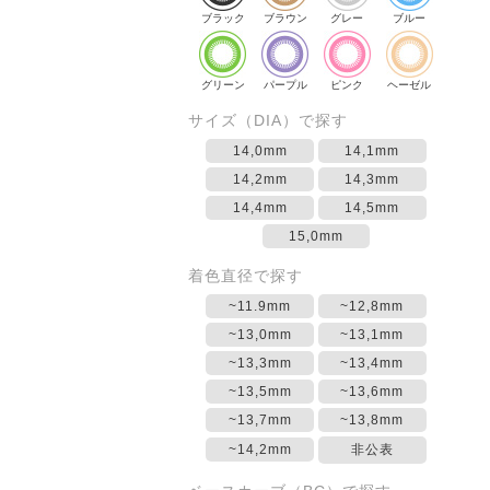
ブラック
ブラウン
グレー
ブルー
グリーン
パープル
ピンク
ヘーゼル
サイズ（DIA）で探す
14,0mm
14,1mm
14,2mm
14,3mm
14,4mm
14,5mm
15,0mm
着色直径で探す
~11.9mm
~12,8mm
~13,0mm
~13,1mm
~13,3mm
~13,4mm
~13,5mm
~13,6mm
~13,7mm
~13,8mm
~14,2mm
非公表