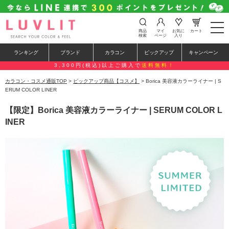
t
商品
マイ
お気に
カート
o
検索
ページ
入り
g
g
ランキング
ブランド
カラコン
ピックアップ
キャンペーン
l
e
3,300円(税込)以上ご購入で
送料無料！
n
a
カラコン・コスメ通販TOP
>
ピックアップ商品【コスメ】
> Borica 美容液カラーライナー | S
v
ERUM COLOR LINER
i
g
【限定】Borica 美容液カラーライナー | SERUM COLOR L
a
t
INER
i
o
n