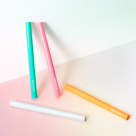
〈103 メタリックエメラルド〉
目元が映えるエメラルド
〈104 メタリックオレンジ〉
ジューシー感溢れるオレンジ
【商品特徴】
①メタリックカラーで目元煌めく
メタリックパール配合で視線を集める鮮やかな目元に。
アイシャドウの上から重ねてもしっかり発色し、
メイクのワンポイントとしてお楽しみいただけます。
②にじみにくいウォータープルーフ処方
汗・水・涙に強いウォータープルーフ処方を採用。
日中もにじまず、理想の発色とパール感をキープします。
③こすれに強いのにお湯オフ
描いた瞬間ピタッと密着する高密着処方を採用。
しっかり密着するのに、お湯でするんと簡単に落とせるので、