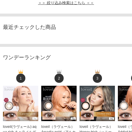
＞＞ 絞り込み検索はこちら ＜＜
最近チェックした商品
ワンデーランキング
1
2
3
loveil(ラヴェール) aq
loveil（ラヴェール）
loveil（ラヴェール）
lovei
ua rich キャラメルグ
Arcadia gold（アルカ
Honey trick（ハニー
Addict