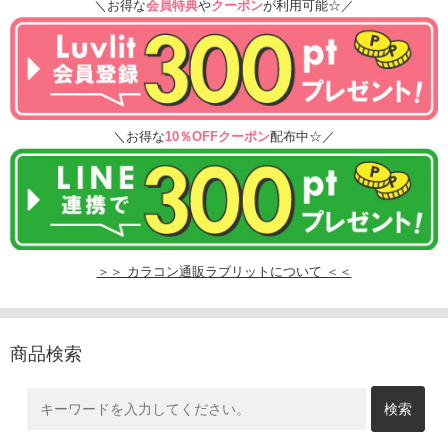
＼お得な
会員特典
や
クーポン
が利用可能☆／
＼お得な
10％OFFクーポン
配布中☆／
＞＞ カラコン通販ラブリットについて ＜＜
商品検索