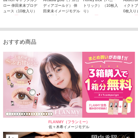
ロー 倖田來未プロデ
ディアゴールド） 倖
トリック） （10枚入
ィクトブ
ュース（10枚入り）
田來未イメージモデル
り）
0枚入り
1,760円
（10枚入り）
1,760円
1,760
(税込)
(税込)
1,760円
(税込)
おすすめ商品
FLANMY（フランミー）
佐々木希イメージモデル