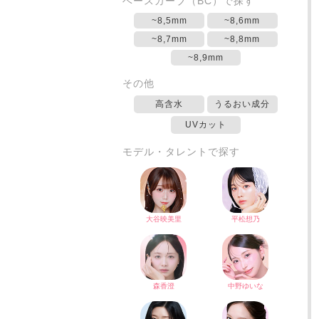
ベースカーブ（BC）で探す
~8,5mm
~8,6mm
~8,7mm
~8,8mm
~8,9mm
その他
高含水
うるおい成分
UVカット
モデル・タレントで探す