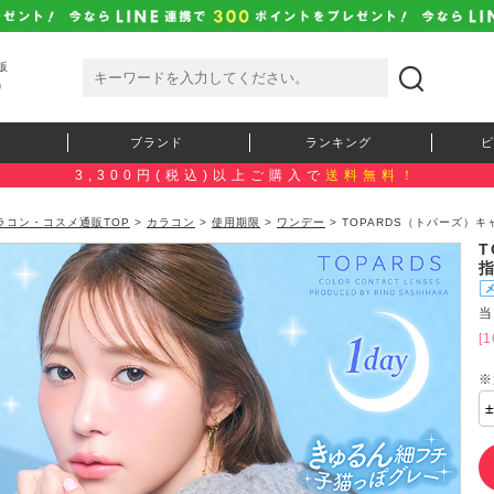
販
）
ブランド
ランキング
ピ
3,300円(税込)以上ご購入で
送料無料！
ラコン・コスメ通販TOP
>
カラコン
>
使用期限
>
ワンデー
> TOPARDS（トパーズ）
当
[