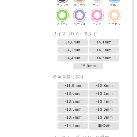
ブラック
ブラウン
グレー
ブルー
グリーン
パープル
ピンク
ヘーゼル
サイズ（DIA）で探す
14,0mm
14,1mm
14,2mm
14,3mm
14,4mm
14,5mm
15,0mm
着色直径で探す
~11.9mm
~12,8mm
~13,0mm
~13,1mm
~13,3mm
~13,4mm
~13,5mm
~13,6mm
~13,7mm
~13,8mm
~14,2mm
非公表