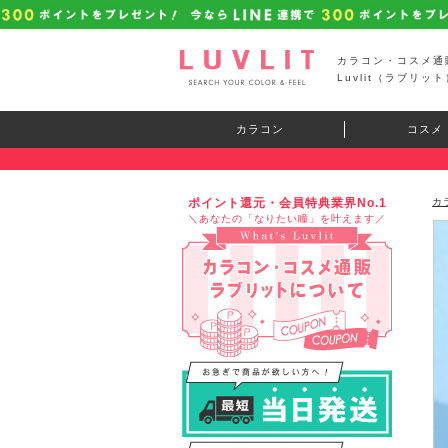
カラコン・コスメ通
Luvlit（ラブリット
カラコン
コスメ
ポイント還元・会員特典業界No.1
カ
＼あなたの「なりたい瞳」を叶えます／