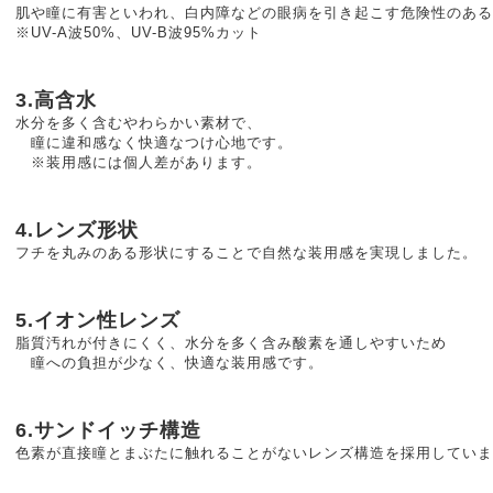
肌や瞳に有害といわれ、白内障などの眼病を引き起こす危険性のある
※UV-A波50%、UV-B波95%カット
3.高含水
水分を多く含むやわらかい素材で、
瞳に違和感なく快適なつけ心地です。
※装用感には個人差があります。
4.レンズ形状
フチを丸みのある形状にすることで自然な装用感を実現しました。
5.イオン性レンズ
脂質汚れが付きにくく、水分を多く含み酸素を通しやすいため
瞳への負担が少なく、快適な装用感です。
6.サンドイッチ構造
色素が直接瞳とまぶたに触れることがないレンズ構造を採用していま