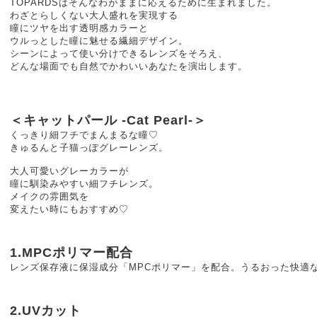
TOPARDSはそんなわがままに応えるために生まれました。
わざとらしくない大人盛れを実現する
瞳にツヤを出す透明感カラーと
ウルっとした瞳に魅せる繊細デザイン。
シーンによって使い分けできるレンズをそろえ、
どんな場面でも自然でかわいいあなたを演出します。
＜キャットパール -Cat Pearl-＞
くっきり細フチでまんまるな瞳♡
きゅるんと子猫っぽグレーレンズ。
大人可愛いグレーカラーが
瞳に馴染みやすい細フチレンズ。
メイクの雰囲気を
変えたい時にもおすすめ♡
1.MPCポリマー配合
レンズ保存液に保湿成分「MPCポリマー」を配合。うるおった快適
2.UVカット