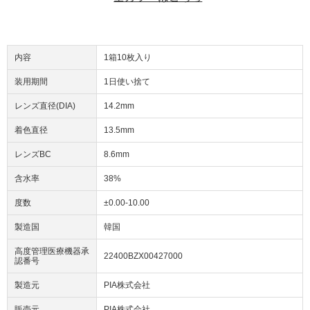
内容
1箱10枚入り
装用期間
1日使い捨て
レンズ直径(DIA)
14.2mm
着色直径
13.5mm
レンズBC
8.6mm
含水率
38%
度数
±0.00-10.00
製造国
韓国
高度管理医療機器承
22400BZX00427000
認番号
製造元
PIA株式会社
販売元
PIA株式会社