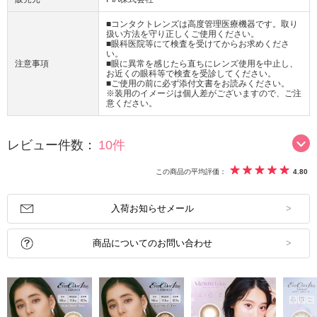
■コンタクトレンズは高度管理医療機器です。取り
扱い方法を守り正しくご使用ください。
■眼科医院等にて検査を受けてからお求めくださ
い。
注意事項
■眼に異常を感じたら直ちにレンズ使用を中止し、
お近くの眼科等で検査を受診してください。
■ご使用の前に必ず添付文書をお読みください。
※装用のイメージは個人差がございますので、ご注
意ください。
レビュー件数：
10件
この商品の平均評価：
4.80
入荷お知らせメール
商品についてのお問い合わせ