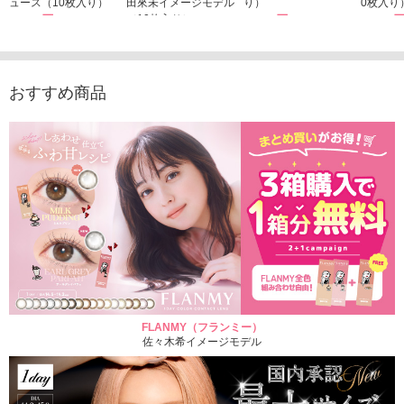
ュース（10枚入り）
田來未イメージモデル
り）
0枚入り
1,760円
（10枚入り）
1,760円
1,760
(税込)
(税込)
1,760円
(税込)
おすすめ商品
FLANMY（フランミー）
佐々木希イメージモデル