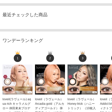
最近チェックした商品
ワンデーランキング
1
2
3
loveil(ラヴェール) aq
loveil（ラヴェール）
loveil（ラヴェール）
lovei
ua rich キャラメルグ
Arcadia gold（アルカ
Honey trick（ハニー
Addict
ロー 倖田來未プロデ
ディアゴールド） 倖
トリック） （10枚入
ィクトブ