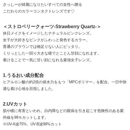
さっしーが綺麗になりたいすべての女性へ贈る
こだわりのカラーコンタクトレンズです♡
＜ストロベリークォーツ-Strawberry Quartz-＞
休日メイクをイメージしたナチュラルピンクレンズ。
女子が大好きなピンクがふわっと発色するカラー。
普通のブラウンでは物足りない人にピッタリ。
くりっとした一回り大きな瞳でとことん甘顔になれます。
着けることで一気に甘い顔になれる最強女子レンズ。
1.うるおい成分配合
ヒアルロン酸の約2倍の保水力をもつ「MPCポリマー」を配合。一日中快
適な着け心地を目指しました。
2.UVカット
肌や瞳に有害といわれ、白内障などの眼病を引き起こす危険性のある紫
外線を99％カットします。
※UV-A波75%、UV-B波99%カット