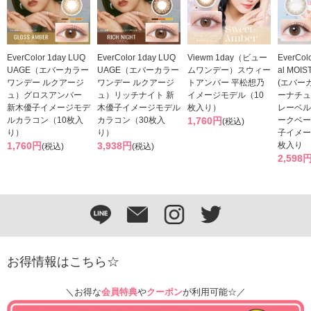
EverColor 1day LUQ
EverColor 1day LUQ
Viewm 1day（ビュー
EverColo
UAGE（エバーカラー
UAGE（エバーカラー
ムワンデー）スウィー
al MOIS
ワンデー ルクアージ
ワンデー ルクアージ
トアンバー 平松想乃
(エバー
ュ）グロスアンバー
ュ）リッチナイト 新
イメージモデル（10
ーナチュ
新木優子イメージモデ
木優子イメージモデル
枚入り）
レーベル
ルカラコン（10枚入
カラコン（30枚入
1,760円
ークベー
(税込)
り）
り）
子イメー
1,760円
3,938円
枚入り
(税込)
(税込)
2,598
お得情報はこちら☆
＼お得な
会員特典
や
クーポン
が利用可能☆／