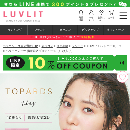
t
商品
マイ
お気に
カート
o
検索
ページ
入り
g
g
ランキング
ブランド
カラコン
ピックアップ
キャンペーン
l
e
3,300円(税込)以上ご購入で
送料無料！
n
a
カラコン・コスメ通販TOP
>
カラコン
>
使用期限
>
ワンデー
> TOPARDS（トパーズ） スト
v
ロベリークォーツ 指原莉乃プロデュース（10枚入り）
i
g
a
t
i
o
n