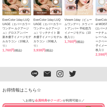
EverColor 1day LUQ
EverColor 1day LUQ
Viewm 1day（ビュー
EverColo
UAGE（エバーカラー
UAGE（エバーカラー
ムワンデー）スウィー
al MOIS
ワンデー ルクアージ
ワンデー ルクアージ
トアンバー 平松想乃
(エバー
ュ）グロスアンバー
ュ）リッチナイト 新
イメージモデル（10
ーナチュ
新木優子イメージモデ
木優子イメージモデル
枚入り）
レーベル
ルカラコン（10枚入
カラコン（30枚入
1,760円
ークベー
(税込)
り）
り）
子イメー
1,760円
3,938円
枚入り
(税込)
(税込)
2,598
お得情報はこちら☆
＼お得な
会員特典
や
クーポン
が利用可能☆／