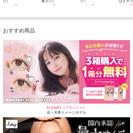
り）
枚入り)
り）
ばさカラ
1,760円
1,815円
1,760円
1,848
(税込)
(税込)
(税込)
おすすめ商品
FLANMY（フランミー）
佐々木希イメージモデル