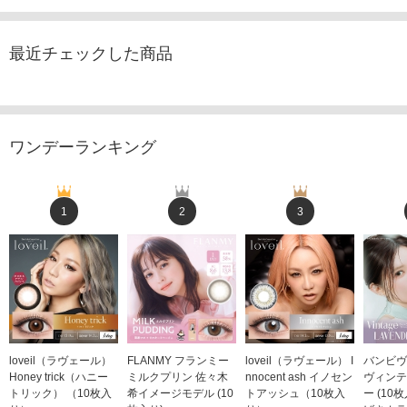
最近チェックした商品
ワンデーランキング
1
2
3
loveil（ラヴェール）
FLANMY フランミー
loveil（ラヴェール） I
バンビヴ
Honey trick（ハニー
ミルクプリン 佐々木
nnocent ash イノセン
ヴィンテ
トリック） （10枚入
希イメージモデル (10
トアッシュ（10枚入
ー (10