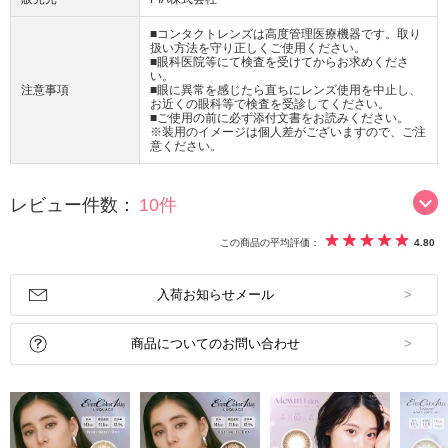
■コンタクトレンズは高度管理医療機器です。取り
扱い方法を守り正しくご使用ください。
■眼科医院等にて検査を受けてからお求めくださ
い。
注意事項
■眼に異常を感じたら直ちにレンズ使用を中止し、
お近くの眼科等で検査を受診してください。
■ご使用の前に必ず添付文書をお読みください。
※装用のイメージは個人差がございますので、ご注
意ください。
レビュー件数：
10件
この商品の平均評価：
4.80
入荷お知らせメール
商品についてのお問い合わせ