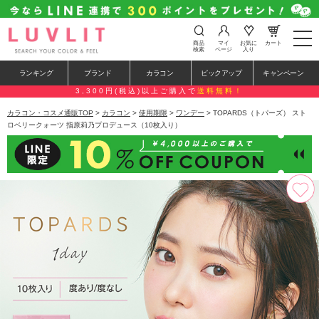
t
商品
マイ
お気に
カート
o
検索
ページ
入り
g
g
ランキング
ブランド
カラコン
ピックアップ
キャンペーン
l
e
3,300円(税込)以上ご購入で
送料無料！
n
a
カラコン・コスメ通販TOP
>
カラコン
>
使用期限
>
ワンデー
> TOPARDS（トパーズ） スト
v
ロベリークォーツ 指原莉乃プロデュース（10枚入り）
i
g
a
t
i
o
n