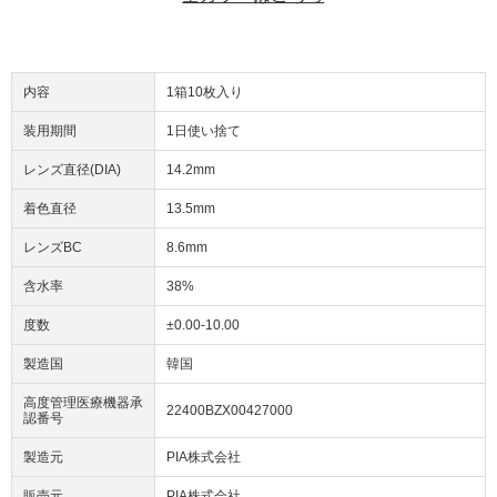
内容
1箱10枚入り
装用期間
1日使い捨て
レンズ直径(DIA)
14.2mm
着色直径
13.5mm
レンズBC
8.6mm
含水率
38%
度数
±0.00-10.00
製造国
韓国
高度管理医療機器承
22400BZX00427000
認番号
製造元
PIA株式会社
販売元
PIA株式会社