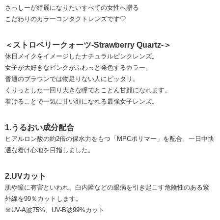
さっしーが綺麗になりたいすべての女性へ贈る
こだわりのカラーコンタクトレンズです♡
＜ストロベリークォーツ-Strawberry Quartz-＞
休日メイクをイメージしたナチュラルピンクレンズ。
女子が大好きなピンクがふわっと発色するカラー。
普通のブラウンでは物足りない人にピッタリ。
くりっとした一回り大きな瞳でとことん甘顔になれます。
着けることで一気に甘い顔になれる最強女子レンズ。
1.うるおい成分配合
ヒアルロン酸の約2倍の保水力をもつ「MPCポリマー」を配合。一日中快
適な着け心地を目指しました。
2.UVカット
肌や瞳に有害といわれ、白内障などの眼病を引き起こす危険性のある紫
外線を99％カットします。
※UV-A波75%、UV-B波99%カット