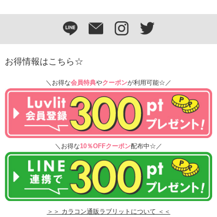
お得情報はこちら☆
＼お得な
会員特典
や
クーポン
が利用可能☆／
＼お得な
10％OFFクーポン
配布中☆／
＞＞ カラコン通販ラブリットについて ＜＜