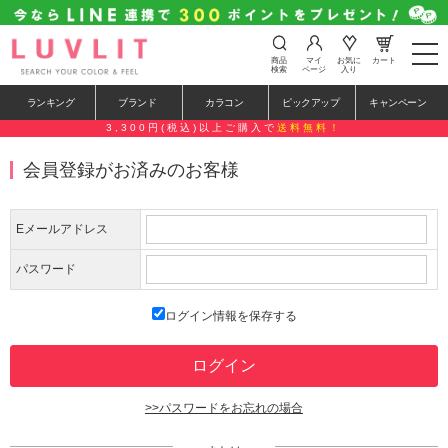
t
商品
マイ
お気に
カート
o
検索
ページ
入り
g
g
ランキング
ブランド
カラコン
ピックアップ
キャンペーン
l
e
3,300円(税込)以上ご購入で
送料無料！
n
a
会員登録がお済みのお客様
v
i
g
a
Eメールアドレス
t
i
o
パスワード
n
ログイン情報を保存する
>>パスワードをお忘れの場合