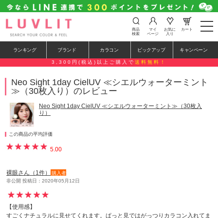
t
商品
マイ
お気に
カート
o
検索
ページ
入り
g
g
ランキング
ブランド
カラコン
ピックアップ
キャンペーン
l
e
3,300円(税込)以上ご購入で
送料無料！
n
a
Neo Sight 1day CielUV ≪シエルウォーターミント
v
≫（30枚入り）のレビュー
i
g
a
Neo Sight 1day CielUV ≪シエルウォーターミント≫（30枚入
t
り）
i
o
n
この商品の平均評価
5.00
裸眼さん（1件）
購入者
非公開 投稿日：2020年05月12日
【使用感】
すごくナチュラルに見せてくれます。ぱっと見ではがっつりカラコン入れてま