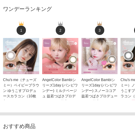
ワンデーランキング
1
2
3
Chu's me（チューズ
AngelColor Bambiシ
AngelColor Bambiシ
Chu's
ミー）ベイビーブラウ
リーズ1day (バンビワ
リーズ1day (バンビワ
ミー）ノ
ン ゆうこすプロデュ
ンデー) ミルクベージ
ンデー) スノーココア
うこすプ
ースカラコン（10枚
ュ 益若つばさプロデ
益若つばさプロデュー
ラコン（
入り）
ュース（10枚入り）
ス（10枚入り）
1,705
1,705円
1,848円
1,848円
(税込)
(税込)
(税込)
おすすめ商品