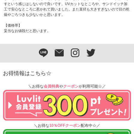
すという感じはしないので良いです。UVカットなところや、サンドイッチ加
工で安心なところに惹かれて買いました。また直径も大きすぎないので目の乾
燥やごろつきも少ないかと思います。
【価格帯】
妥当なお値段だと思います。
お得情報はこちら☆
＼お得な
会員特典
や
クーポン
が利用可能☆／
＼お得な
10％OFFクーポン
配布中☆／