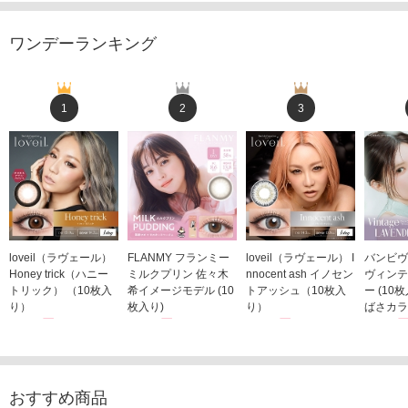
ワンデーランキング
1
2
3
loveil（ラヴェール）
FLANMY フランミー
loveil（ラヴェール） I
バンビヴ
Honey trick（ハニー
ミルクプリン 佐々木
nnocent ash イノセン
ヴィンテ
トリック） （10枚入
希イメージモデル (10
トアッシュ（10枚入
ー (10
り）
枚入り)
り）
ばさカラ
1,760円
1,815円
1,760円
1,848
(税込)
(税込)
(税込)
おすすめ商品