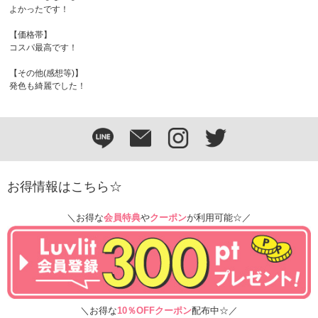
よかったです！
【価格帯】
コスパ最高です！
【その他(感想等)】
発色も綺麗でした！
お得情報はこちら☆
＼お得な
会員特典
や
クーポン
が利用可能☆／
＼お得な
10％OFFクーポン
配布中☆／