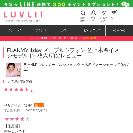
t
商品
マイ
お気に
カート
o
検索
ページ
入り
g
g
ランキング
ブランド
カラコン
ピックアップ
キャンペーン
l
e
3,300円(税込)以上ご購入で
送料無料！
n
a
FLANMY 1day メープルシフォン 佐々木希イメー
v
ジモデル (10枚入り)のレビュー
i
g
a
FLANMY 1day メープルシフォン 佐々木希イメージモデル (10枚入
t
り)
i
o
n
この商品の平均評価
4.50
りりこさん（2件）
購入者
非公開 投稿日：2020年05月17日
【使用感】
乾かないです。