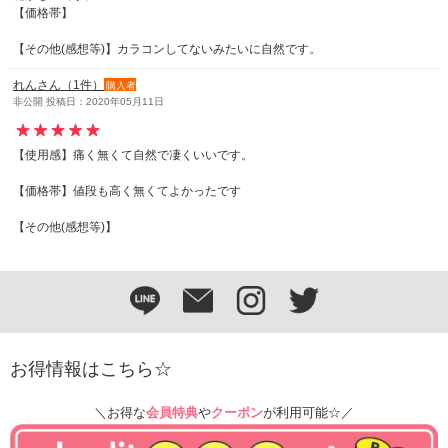
【価格帯】
【その他(感想等)】カラコンしてないみたいに自然です。
れんさん（1件）
購入者
非公開 投稿日：2020年05月11日
【使用感】痛く無くて自然で凄くいいです。
【価格帯】値段も高く無くてよかったです
【その他(感想等)】
お得情報はこちら☆
＼お得な
会員特典
や
クーポン
が利用可能☆／