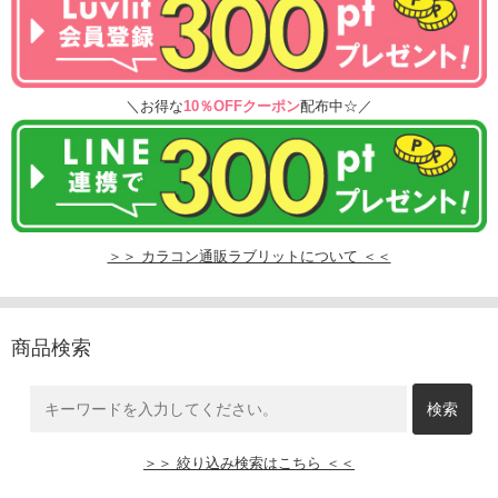
＼お得な
10％OFFクーポン
配布中☆／
＞＞ カラコン通販ラブリットについて ＜＜
商品検索
＞＞ 絞り込み検索はこちら ＜＜