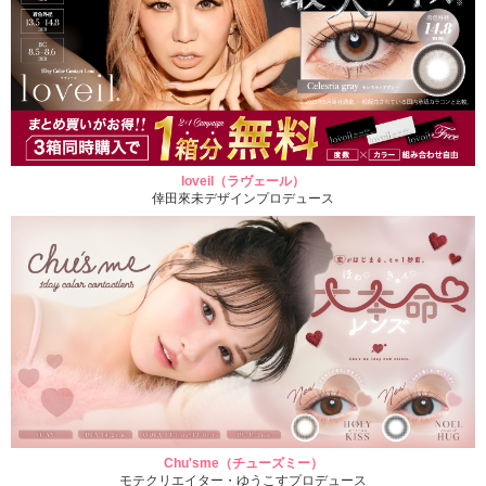
loveil（ラヴェール）
倖田來未デザインプロデュース
Chu'sme（チューズミー）
モテクリエイター・ゆうこすプロデュース