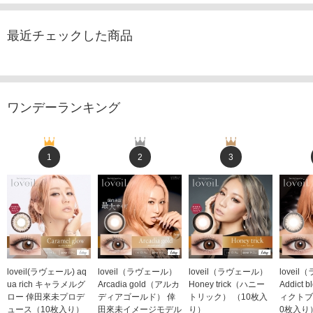
最近チェックした商品
ワンデーランキング
1
2
3
loveil(ラヴェール) aq
loveil（ラヴェール）
loveil（ラヴェール）
lovei
ua rich キャラメルグ
Arcadia gold（アルカ
Honey trick（ハニー
Addict
ロー 倖田來未プロデ
ディアゴールド） 倖
トリック） （10枚入
ィクトブ
ュース（10枚入り）
田來未イメージモデル
り）
0枚入り