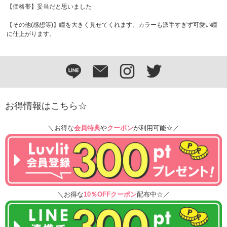
【価格帯】妥当だと思いました
【その他(感想等)】瞳を大きく見せてくれます。カラーも派手すぎず可愛い瞳
に仕上がります。
お得情報はこちら☆
＼お得な
会員特典
や
クーポン
が利用可能☆／
＼お得な
10％OFFクーポン
配布中☆／