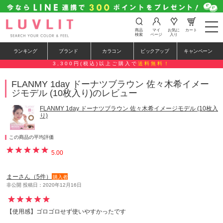
t
商品
マイ
お気に
カート
o
検索
ページ
入り
g
g
ランキング
ブランド
カラコン
ピックアップ
キャンペーン
l
e
3,300円(税込)以上ご購入で
送料無料！
n
a
FLANMY 1day ドーナツブラウン 佐々木希イメー
v
ジモデル (10枚入り)のレビュー
i
g
a
FLANMY 1day ドーナツブラウン 佐々木希イメージモデル (10枚入
t
り)
i
o
n
この商品の平均評価
5.00
まーさん（5件）
購入者
非公開 投稿日：2020年12月16日
【使用感】ゴロゴロせず使いやすかったです