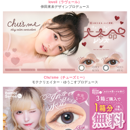
loveil（ラヴェール）
倖田來未デザインプロデュース
Chu'sme（チューズミー）
モテクリエイター・ゆうこすプロデュース