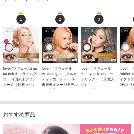
1
2
3
loveil(ラヴェール) aq
loveil（ラヴェール）
loveil（ラヴェール）
lovei
ua rich キャラメルグ
Arcadia gold（アルカ
Honey trick（ハニー
Addict
ロー 倖田來未プロデ
ディアゴールド） 倖
トリック） （10枚入
ィクトブ
ュース（10枚入り）
田來未イメージモデル
り）
0枚入り
1,760円
（10枚入り）
1,760円
1,760
(税込)
(税込)
1,760円
(税込)
おすすめ商品