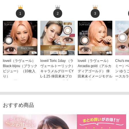
1
2
3
loveil（ラヴェール）
loveil Toric 1day （ラ
loveil（ラヴェール）
Chu's
Black bijou（ブラック
ヴェールトーリック）
Arcadia gold（アルカ
ミー）ベ
ビジュー） （10枚入
キャラメルグロー CY
ディアゴールド） 倖
ン ゆう
り）
L-1.25 倖田來未プロ
田來未イメージモデル
ースカラ
1,760円
デュース （10枚入
（10枚入り）
入り）
(税込)
り）
1,760円
1,705
(税込)
1,760円
(税込)
おすすめ商品