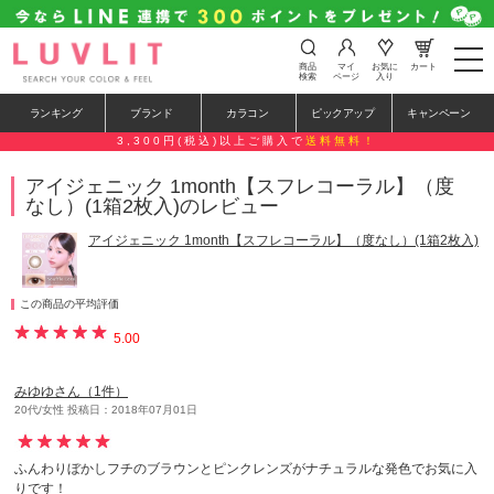
t
商品
マイ
お気に
カート
o
検索
ページ
入り
g
g
ランキング
ブランド
カラコン
ピックアップ
キャンペーン
l
e
3,300円(税込)以上ご購入で
送料無料！
n
a
アイジェニック 1month【スフレコーラル】（度
v
なし）(1箱2枚入)のレビュー
i
g
a
アイジェニック 1month【スフレコーラル】（度なし）(1箱2枚入)
t
i
o
n
この商品の平均評価
5.00
みゆゆさん（1件）
20代/女性 投稿日：2018年07月01日
ふんわりぼかしフチのブラウンとピンクレンズがナチュラルな発色でお気に入
りです！