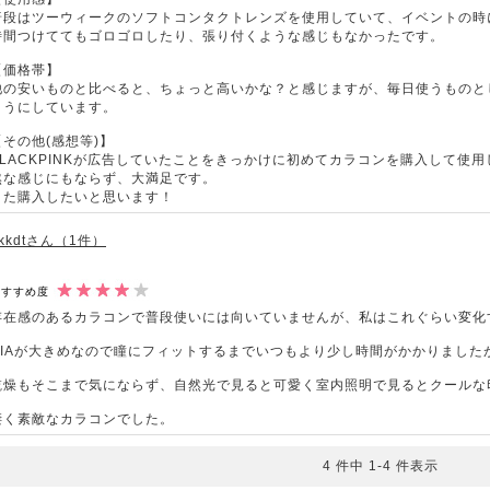
普段はツーウィークのソフトコンタクトレンズを使用していて、イベントの時
時間つけててもゴロゴロしたり、張り付くような感じもなかったです。
【価格帯】
他の安いものと比べると、ちょっと高いかな？と感じますが、毎日使うものと
ようにしています。
【その他(感想等)】
BLACKPINKが広告していたことをきっかけに初めてカラコンを購入して使
然な感じにもならず、大満足です。
また購入したいと思います！
kkkdtさん（1件）
おすすめ度
存在感のあるカラコンで普段使いには向いていませんが、私はこれぐらい変化
DIAが大きめなので瞳にフィットするまでいつもより少し時間がかかりました
乾燥もそこまで気にならず、自然光で見ると可愛く室内照明で見るとクールな
凄く素敵なカラコンでした。
4 件中 1-4 件表示