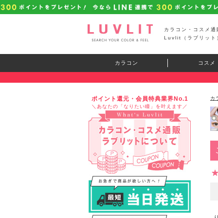
カラコン・コスメ通
Luvlit（ラブリット
カラコン
コスメ
ポイント還元・会員特典業界No.1
カ
＼あなたの「なりたい瞳」を叶えます／