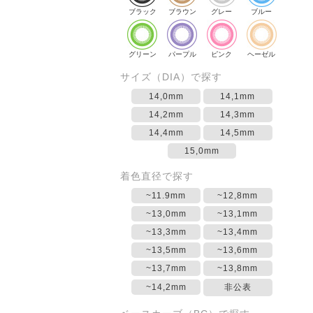
ブラック
ブラウン
グレー
ブルー
グリーン
パープル
ピンク
ヘーゼル
サイズ（DIA）で探す
14,0mm
14,1mm
14,2mm
14,3mm
14,4mm
14,5mm
15,0mm
着色直径で探す
~11.9mm
~12,8mm
~13,0mm
~13,1mm
~13,3mm
~13,4mm
~13,5mm
~13,6mm
~13,7mm
~13,8mm
~14,2mm
非公表