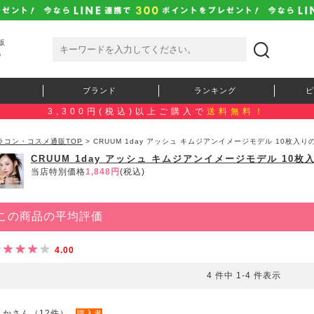
販
）
ブランド
ランキング
ピ
3,300円(税込)以上ご購入で
送料無料！
ラコン・コスメ通販TOP
> CRUUM 1day アッシュ キムジアンイメージモデル 10枚入
CRUUM 1day アッシュ キムジアンイメージモデル 10枚
当店特別価格
1,848円
(税込)
この商品の平均評価
4.00
4 件中 1-4 件表示
りかさん（12件）
購入者