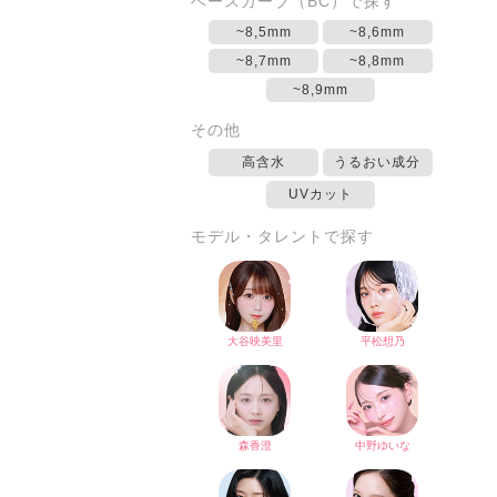
ベースカーブ（BC）で探す
~8,5mm
~8,6mm
~8,7mm
~8,8mm
~8,9mm
その他
高含水
うるおい成分
UVカット
モデル・タレントで探す