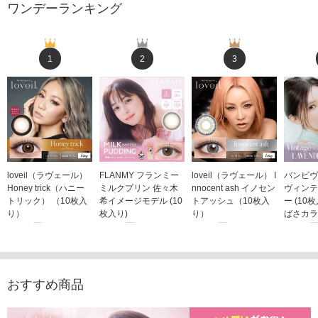
ワンデーランキング
1
2
3
loveil（ラヴェール）
FLANMY フランミー
loveil（ラヴェール） I
バンビヴ
Honey trick（ハニー
ミルクプリン 佐々木
nnocent ash イノセン
ヴィンテ
トリック） （10枚入
希イメージモデル (10
トアッシュ（10枚入
ー (10
り）
枚入り)
り）
ばさカラ
1,760円
1,815円
1,760円
1,848
(税込)
(税込)
(税込)
おすすめ商品