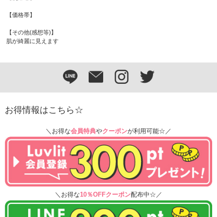
【価格帯】
【その他(感想等)】
肌が綺麗に見えます
お得情報はこちら☆
＼お得な
会員特典
や
クーポン
が利用可能☆／
＼お得な
10％OFFクーポン
配布中☆／