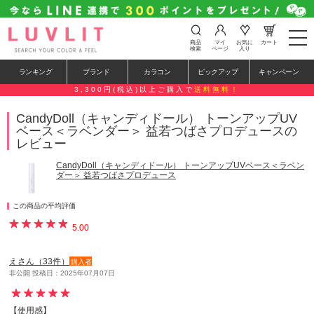
t
商品
マイ
お気に
カート
o
検索
ページ
入り
g
g
ランキング
ブランド
カラコン
ピックアップ
キャンペーン
l
e
3,300円(税込)以上ご購入で
送料無料！
n
a
CandyDoll（キャンディドール） トーンアップUV
v
ベース＜ラベンダー＞ 益若つばさプロデュースの
i
g
レビュー
a
t
CandyDoll（キャンディドール） トーンアップUVベース＜ラベン
i
ダー＞ 益若つばさプロデュース
o
n
この商品の平均評価
5.00
えさん（33件）
購入者
非公開 投稿日：2025年07月07日
【使用感】