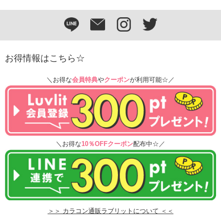
お得情報はこちら☆
＼お得な
会員特典
や
クーポン
が利用可能☆／
＼お得な
10％OFFクーポン
配布中☆／
＞＞ カラコン通販ラブリットについて ＜＜