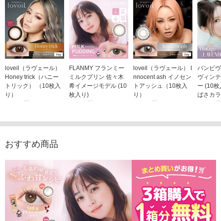
loveil（ラヴェール）
FLANMY フランミー
loveil（ラヴェール） I
バンビヴ
Honey trick（ハニー
ミルクプリン 佐々木
nnocent ash イノセン
ヴィンテ
トリック） （10枚入
希イメージモデル (10
トアッシュ（10枚入
ー (10
り）
枚入り)
り）
ばさカラ
1,760円
1,815円
1,760円
1,848
(税込)
(税込)
(税込)
おすすめ商品