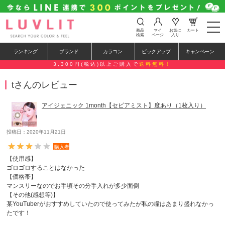
t
商品
マイ
お気に
カート
o
検索
ページ
入り
g
g
ランキング
ブランド
カラコン
ピックアップ
キャンペーン
l
e
3,300円(税込)以上ご購入で
送料無料！
n
a
tさんのレビュー
v
i
g
アイジェニック 1month【セピアミスト】度あり（1枚入り）
a
t
i
o
投稿日：2020年11月21日
n
購入者
【使用感】
ゴロゴロすることはなかった
【価格帯】
マンスリーなのでお手頃その分手入れが多少面倒
【その他(感想等)】
某YouTuberがおすすめしていたので使ってみたが私の瞳はあまり盛れなかっ
たです！