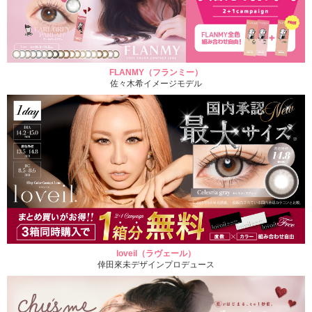
FLANMY（フランミー）
佐々木希イメージモデル
loveil（ラヴェール）
倖田來未デザインプロデュース