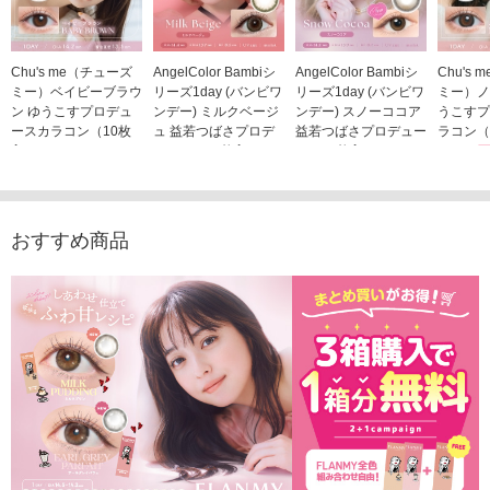
Chu's me（チューズ
AngelColor Bambiシ
AngelColor Bambiシ
Chu's
ミー）ベイビーブラウ
リーズ1day (バンビワ
リーズ1day (バンビワ
ミー）ノ
ン ゆうこすプロデュ
ンデー) ミルクベージ
ンデー) スノーココア
うこすプ
ースカラコン（10枚
ュ 益若つばさプロデ
益若つばさプロデュー
ラコン（
入り）
ュース（10枚入り）
ス（10枚入り）
1,705
1,705円
1,848円
1,848円
(税込)
(税込)
(税込)
おすすめ商品