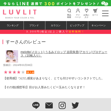
t
商品
マイ
お気に
カート
o
検索
ページ
入り
g
g
ランキング
ブランド
カラコン
ピックアップ
キャンペーン
l
e
3,300円(税込)以上ご購入で
送料無料！
n
a
すーさんのレビュー
v
i
g
melotte(メロット) うるみドロップ 吉田朱里(アカリン)プロデュー
a
ス（10枚入り）
t
i
o
投稿日：2024年03月08日
n
購入者
【使用感】つけた感覚があまりなく、とても付けやすいコンタクトでした。
【その他(感想等)】目がお人形みたくビー玉みたくなります！