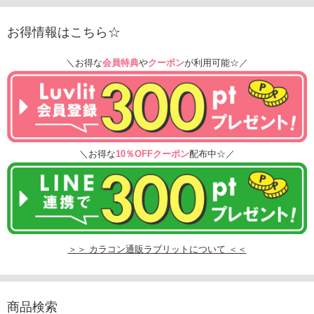
お得情報はこちら☆
＼お得な
会員特典
や
クーポン
が利用可能☆／
＼お得な
10％OFFクーポン
配布中☆／
＞＞ カラコン通販ラブリットについて ＜＜
商品検索