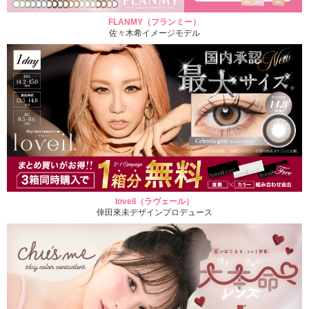
FLANMY（フランミー）
佐々木希イメージモデル
loveil（ラヴェール）
倖田來未デザインプロデュース