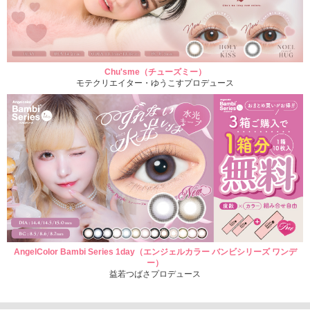
Chu'sme（チューズミー）
モテクリエイター・ゆうこすプロデュース
AngelColor Bambi Series 1day（エンジェルカラー バンビシリーズ ワンデ
ー）
益若つばさプロデュース