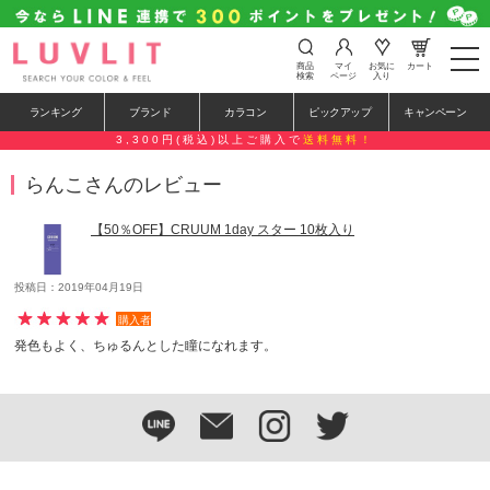
t
商品
マイ
お気に
カート
o
検索
ページ
入り
g
g
ランキング
ブランド
カラコン
ピックアップ
キャンペーン
l
e
3,300円(税込)以上ご購入で
送料無料！
n
a
らんこさんのレビュー
v
i
g
【50％OFF】CRUUM 1day スター 10枚入り
a
t
i
o
投稿日：2019年04月19日
n
購入者
発色もよく、ちゅるんとした瞳になれます。