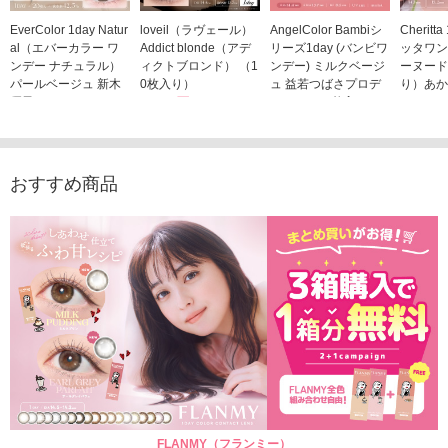
EverColor 1day Natur
loveil（ラヴェール）
AngelColor Bambiシ
Cheritt
al（エバーカラー ワ
Addict blonde（アデ
リーズ1day (バンビワ
ッタワン
ンデー ナチュラル）
ィクトブロンド） （1
ンデー) ミルクベージ
ーヌード
パールベージュ 新木
0枚入り）
ュ 益若つばさプロデ
り）あか
優子イメージモデルカ
1,760円
ュース（10枚入り）
ジモデル
(税込)
ラコン（20枚入り）
1,848円
1,683
(税込)
2,598円
(税込)
おすすめ商品
FLANMY（フランミー）