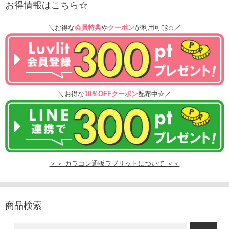
お得情報はこちら☆
＼お得な
会員特典
や
クーポン
が利用可能☆／
＼お得な
10％OFFクーポン
配布中☆／
＞＞ カラコン通販ラブリットについて ＜＜
商品検索