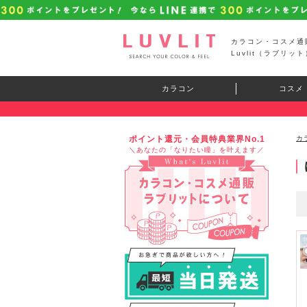
カラコン・コスメ通
Luvlit（ラブリット
カラコン
コスメ
ポイント還元・会員特典業界No.1
カ
＼あなたの「なりたい瞳」を叶えます／