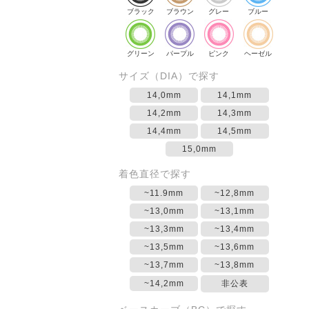
ブラック
ブラウン
グレー
ブルー
グリーン
パープル
ピンク
ヘーゼル
サイズ（DIA）で探す
14,0mm
14,1mm
14,2mm
14,3mm
14,4mm
14,5mm
15,0mm
着色直径で探す
~11.9mm
~12,8mm
~13,0mm
~13,1mm
~13,3mm
~13,4mm
~13,5mm
~13,6mm
~13,7mm
~13,8mm
~14,2mm
非公表