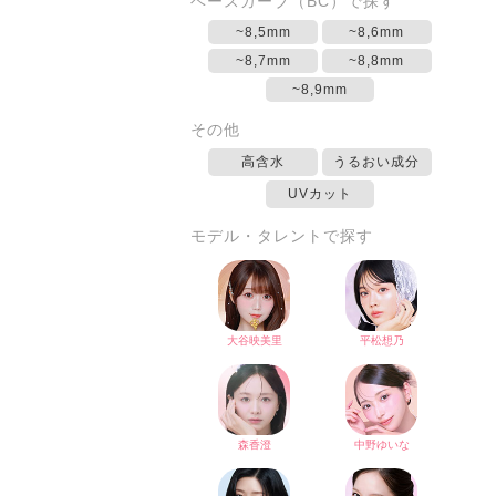
ベースカーブ（BC）で探す
~8,5mm
~8,6mm
~8,7mm
~8,8mm
~8,9mm
その他
高含水
うるおい成分
UVカット
モデル・タレントで探す