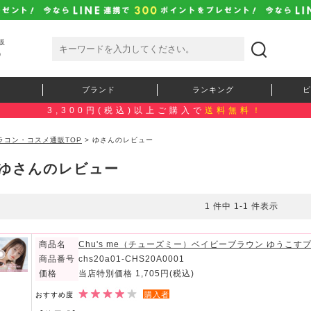
販
）
ブランド
ランキング
ピ
3,300円(税込)以上ご購入で
送料無料！
ラコン・コスメ通販TOP
> ゆさんのレビュー
ゆさんのレビュー
1 件中 1-1 件表示
商品名
Chu's me（チューズミー）ベイビーブラウン ゆうこ
商品番号
chs20a01-CHS20A0001
価格
当店特別価格 1,705円
(税込)
購入者
おすすめ度