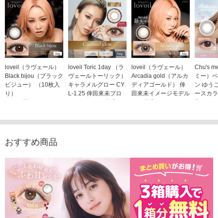
loveil（ラヴェール）
loveil Toric 1day （ラ
loveil（ラヴェール）
Chu's
Black bijou（ブラック
ヴェールトーリック）
Arcadia gold（アルカ
ミー）ベ
ビジュー） （10枚入
キャラメルグロー CY
ディアゴールド） 倖
ン ゆう
り）
L-1.25 倖田來未プロ
田來未イメージモデル
ースカラ
1,760円
デュース （10枚入
（10枚入り）
入り）
(税込)
り）
1,760円
1,705
(税込)
1,760円
(税込)
おすすめ商品