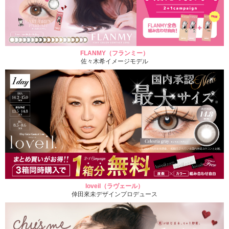
FLANMY（フランミー）
佐々木希イメージモデル
loveil（ラヴェール）
倖田來未デザインプロデュース