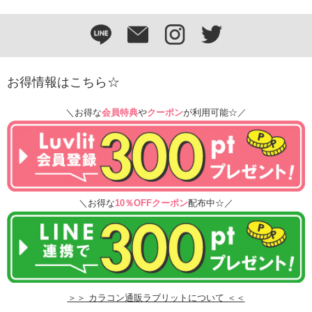
お得情報はこちら☆
＼お得な
会員特典
や
クーポン
が利用可能☆／
＼お得な
10％OFFクーポン
配布中☆／
＞＞ カラコン通販ラブリットについて ＜＜