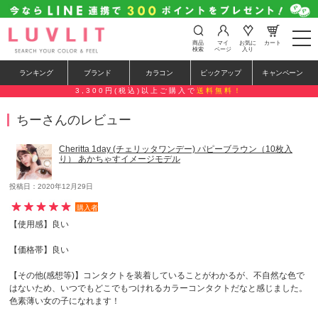
t
商品
マイ
お気に
カート
o
検索
ページ
入り
g
g
ランキング
ブランド
カラコン
ピックアップ
キャンペーン
l
e
3,300円(税込)以上ご購入で
送料無料！
n
a
ちーさんのレビュー
v
i
g
Cheritta 1day (チェリッタワンデー) パピーブラウン（10枚入
a
り） あかちゃすイメージモデル
t
i
o
投稿日：2020年12月29日
n
購入者
【使用感】良い
【価格帯】良い
【その他(感想等)】コンタクトを装着していることがわかるが、不自然な色で
はないため、いつでもどこでもつけれるカラーコンタクトだなと感じました。
色素薄い女の子になれます！