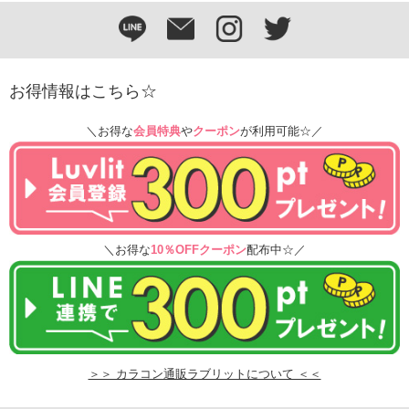
お得情報はこちら☆
＼お得な
会員特典
や
クーポン
が利用可能☆／
＼お得な
10％OFFクーポン
配布中☆／
＞＞ カラコン通販ラブリットについて ＜＜