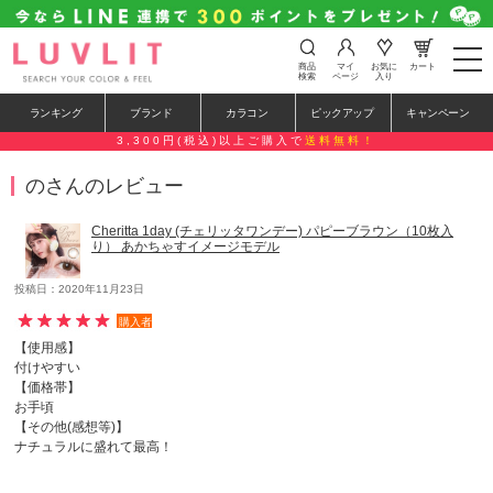
t
商品
マイ
お気に
カート
o
検索
ページ
入り
g
g
ランキング
ブランド
カラコン
ピックアップ
キャンペーン
l
e
3,300円(税込)以上ご購入で
送料無料！
n
a
のさんのレビュー
v
i
g
Cheritta 1day (チェリッタワンデー) パピーブラウン（10枚入
a
り） あかちゃすイメージモデル
t
i
o
投稿日：2020年11月23日
n
購入者
【使用感】
付けやすい
【価格帯】
お手頃
【その他(感想等)】
ナチュラルに盛れて最高！