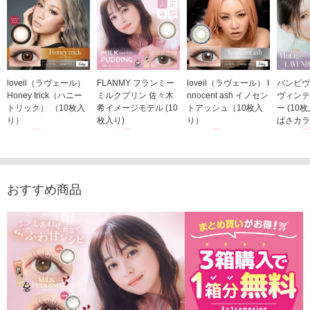
loveil（ラヴェール）
FLANMY フランミー
loveil（ラヴェール） I
バンビヴ
Honey trick（ハニー
ミルクプリン 佐々木
nnocent ash イノセン
ヴィンテ
トリック） （10枚入
希イメージモデル (10
トアッシュ（10枚入
ー (10
り）
枚入り)
り）
ばさカラ
1,760円
1,815円
1,760円
1,848
(税込)
(税込)
(税込)
おすすめ商品