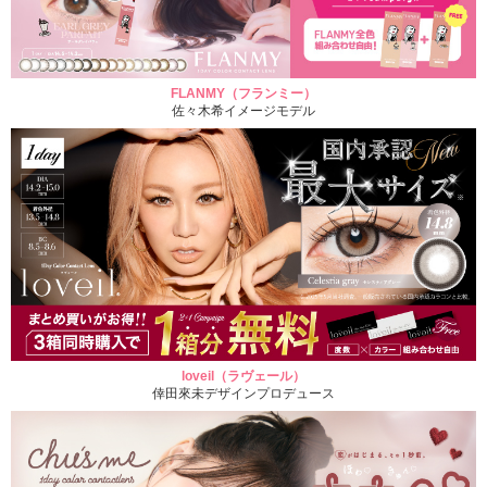
FLANMY（フランミー）
佐々木希イメージモデル
loveil（ラヴェール）
倖田來未デザインプロデュース