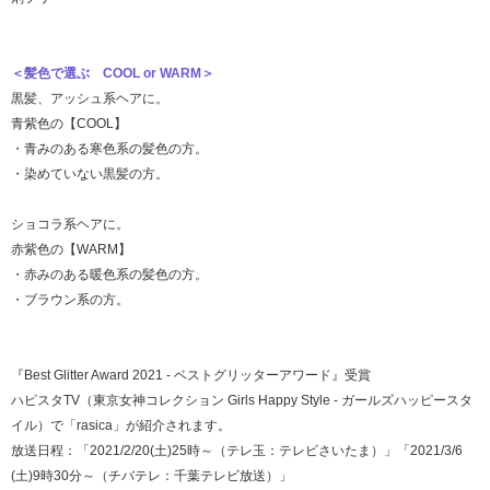
＜髪色で選ぶ COOL or WARM＞
黒髪、アッシュ系ヘアに。
青紫色の
【COOL】
・青みのある寒色系の髪色の方。
・染めていない黒髪の方。
ショコラ系ヘアに。
赤紫色の
【WARM】
・赤みのある暖色系の髪色の方。
・ブラウン系の方。
『Best Glitter Award 2021 - ベストグリッターアワード』受賞
ハピスタTV（東京女神コレクション Girls Happy Style - ガールズハッピースタ
イル）で「rasica」が紹介されます。
放送日程：「2021/2/20(土)25時～（テレ玉：テレビさいたま）」「2021/3/6
(土)9時30分～（チバテレ：千葉テレビ放送）」