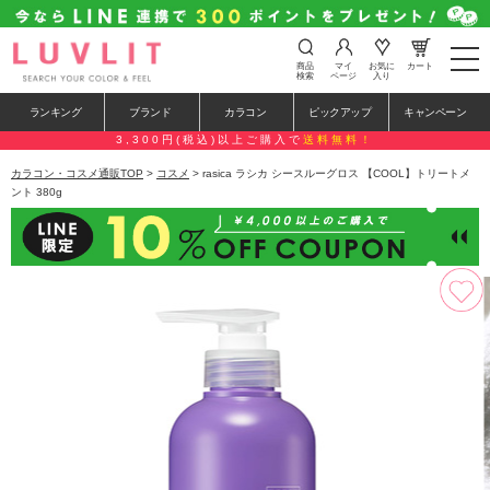
t
商品
マイ
お気に
カート
o
検索
ページ
入り
g
g
ランキング
ブランド
カラコン
ピックアップ
キャンペーン
l
e
3,300円(税込)以上ご購入で
送料無料！
n
a
カラコン・コスメ通販TOP
>
コスメ
> rasica ラシカ シースルーグロス 【COOL】トリートメ
v
ント 380g
i
g
a
t
i
o
n