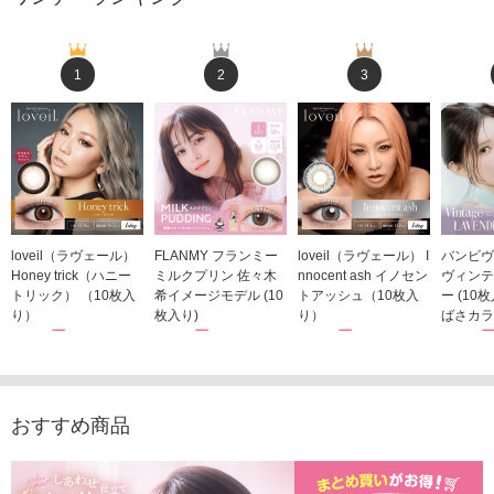
1
2
3
loveil（ラヴェール）
FLANMY フランミー
loveil（ラヴェール） I
バンビヴ
Honey trick（ハニー
ミルクプリン 佐々木
nnocent ash イノセン
ヴィンテ
トリック） （10枚入
希イメージモデル (10
トアッシュ（10枚入
ー (10
り）
枚入り)
り）
ばさカラ
1,760円
1,815円
1,760円
1,848
(税込)
(税込)
(税込)
おすすめ商品