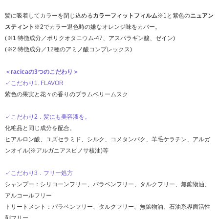
髪に吸着してカラーを閉じ込める
カラーフィットフィルム
※1と紫色の
ニュアン
スティント
※2でカラー退色時の嫌なオレンジ味をカバー。
(※1 特徴成分／ポリクオタニウム-47、アスパラギン酸、ゼイン)
(※2 特徴成分／12種のアミノ酸コンプレックス)
＜racicaの3つのこだわり＞
✓こだわり1. FLAVOR
紫色の果実と花々の香りのプラムベリームスク
✓こだわり2．髪にも美容液を。
化粧品と同じ成分を配合。
ヒアルロン酸、ユズセラミド、シルク、コメタンパク、羊毛ケラチン、アルガ
ンオイル(※アルガニアスピノサ核油)等
✓こだわり3．フリー処方
シャンプー：シリコーンフリー、パラベンフリー、タルクフリー、無鉱物油、
アルコールフリー
トリートメント：パラベンフリー、タルクフリー、無鉱物油、石油系界面活性
剤フリー