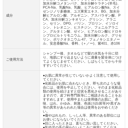
加水分解コメタンパク、加水分解ケラチン(羊毛)、
PCA-Na、乳酸Na、乳酸、ヒアルロン酸Na、スイ
ゼンジノリ多糖体、ユズ果実エキス、BG、加水分
成分
解ヒアルロン酸、アルギニン、アスパラギン酸、P
CA、加水分解コンキオリン、グリシン、アラニ
ン、セリン、DPG、バリン、プロリン、イソロイ
シン、トレオニン、ヒスチジン、フェニルアラニ
ン、グルタミン酸、ゼイン、ヒアルロン酸ヒドロキ
シプロピルトリモニウム、加水分解シルク、グリセ
リン、ポリクオタニウム-47、フェノキシエタノー
ル、安息香酸Na、香料、(＋／ー)、紫401、赤106
シャンプー後、タオルなどで髪の水気を十分に切
り、地肌にすり込まないように適量を髪全体につけ
ご使用方法
てよくなじませてください。しばらくしてから十分
すすいでください。
●お肌に異常が生じていないかよく注意して使用し
てください。
●化粧品がお肌に合わないとき、即ち次のような場
合には、使用を中止してください。そのまま化粧品
類の使用を続けますと症状を悪化させることがあり
ますので、皮フ科専門医等にご相談されることをお
すすめします。使用中または使用後のお肌に、赤
味、はれ、かゆみ、刺激、色抜け(白斑等)や黒ずみ
等の異常があらわれた場合は使用をおやめくださ
い。
●傷やはれもの、しっしん等、異常のある部位には
お使いにならないでください。
●目に入ったときは、直ちに洗い流してください。
●乳幼児の手の届かないところに保管してくださ