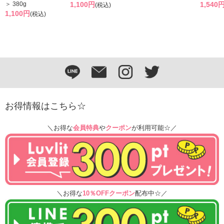
＞ 380g
1,100円
1,540
(税込)
1,100円
(税込)
お得情報はこちら☆
＼お得な
会員特典
や
クーポン
が利用可能☆／
＼お得な
10％OFFクーポン
配布中☆／