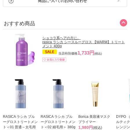
商品についてのお問い合わせ
おすすめ商品
ショコラ系ヘアの方に。
rasica ラシカ シースルーグロス 【WARM】トリート
メント 400g
1,733円
当店特別価格
(税込)
RASICA ラシカ ブル
RASICA ラシカ ブル
Borica 美容液マスク
DYPO 
ーグロストリートメン
ーグロストリートメン
プライマー
ルティク
ト＜01 普通～太毛用
ト＜02 細毛用＞ 380g
1,980円
レンジン
(税込)