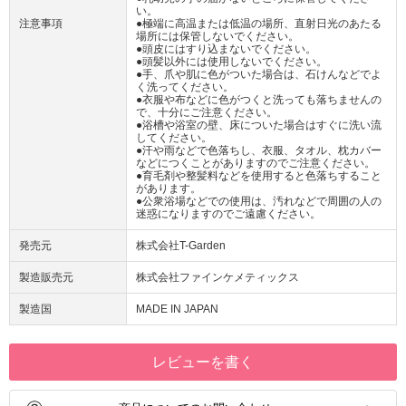
い。
注意事項
●極端に高温または低温の場所、直射日光のあたる
場所には保管しないでください。
●頭皮にはすり込まないでください。
●頭髪以外には使用しないでください。
●手、爪や肌に色がついた場合は、石けんなどでよ
く洗ってください。
●衣服や布などに色がつくと洗っても落ちませんの
で、十分にご注意ください。
●浴槽や浴室の壁、床についた場合はすぐに洗い流
してください。
●汗や雨などで色落ちし、衣服、タオル、枕カバー
などにつくことがありますのでご注意ください。
●育毛剤や整髪料などを使用すると色落ちすること
があります。
●公衆浴場などでの使用は、汚れなどで周囲の人の
迷惑になりますのでご遠慮ください。
発売元
株式会社T-Garden
製造販売元
株式会社ファインケメティックス
製造国
MADE IN JAPAN
レビューを書く