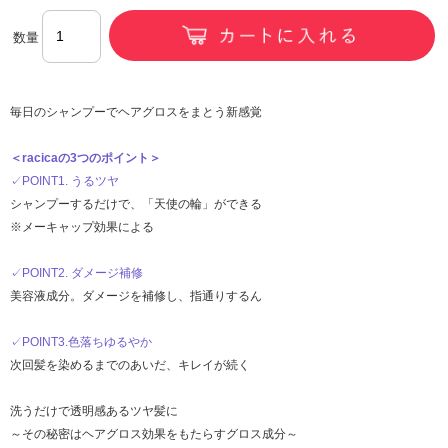
数量
毎日のシャンプーでヘアグロスをまとう新感覚
＜racicaの3つのポイント＞
✓POINT1. うるツヤ
シャンプーするだけで、「天使の輪」ができる
※メーキャップ効果による
✓POINT2. ダメージ補修
美容液成分。ダメージを補修し、指通りするん
✓POINT3.色落ちゆるやか
次回髪を染めるまでのあいだ、キレイが続く
洗うだけで透明感あるツヤ髪に
～その秘密はヘアグロス効果をもたらすグロス成分～