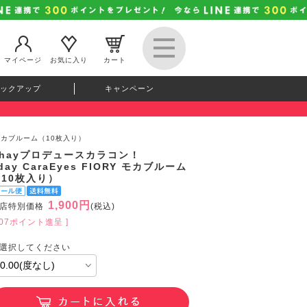
マイページ
お気に入り
カート
ックアップ
キャンペーン
RY モカブルーム（10枚入り）
Chayプロデュースカラコン！
day CaraEyes FIORY モカブルーム
（10枚入り）
1,900円
店特別価格
(税込)
207ポイント進呈 ]