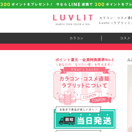
カラコン・コスメ通
Luvlit（ラブリット
カラコン
コスメ
ポイント還元・会員特典業界No.1
カ
＼あなたの「なりたい瞳」を叶えます／