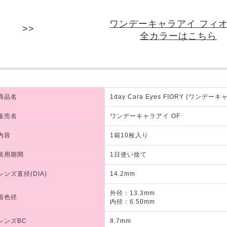
ワンデーキャラアイ フィ
全カラーはこちら
商品名
1day Cara Eyes FIORY (ワンデ
販売名
ワンデーキャラアイ OF
内容
1箱10枚入り
装用期間
1日使い捨て
レンズ直径(DIA)
14.2mm
外径：13.3mm
着色径
内径：6.50mm
レンズBC
8.7mm