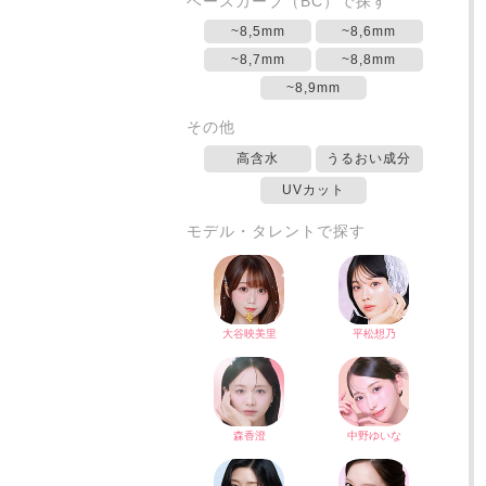
ベースカーブ（BC）で探す
~8,5mm
~8,6mm
~8,7mm
~8,8mm
~8,9mm
その他
高含水
うるおい成分
UVカット
モデル・タレントで探す