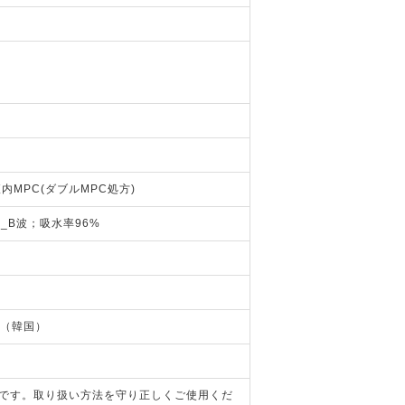
MPC(ダブルMPC処方)
V_B波；吸水率96%
ン社（韓国）
器です。取り扱い方法を守り正しくご使用くだ