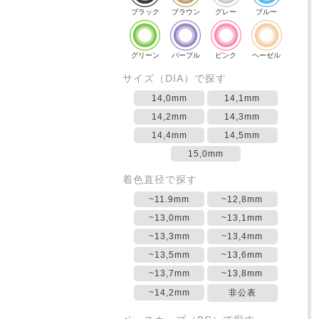
ブラック
ブラウン
グレー
ブルー
グリーン
パープル
ピンク
ヘーゼル
サイズ（DIA）で探す
14,0mm
14,1mm
14,2mm
14,3mm
14,4mm
14,5mm
15,0mm
着色直径で探す
~11.9mm
~12,8mm
~13,0mm
~13,1mm
~13,3mm
~13,4mm
~13,5mm
~13,6mm
~13,7mm
~13,8mm
~14,2mm
非公表