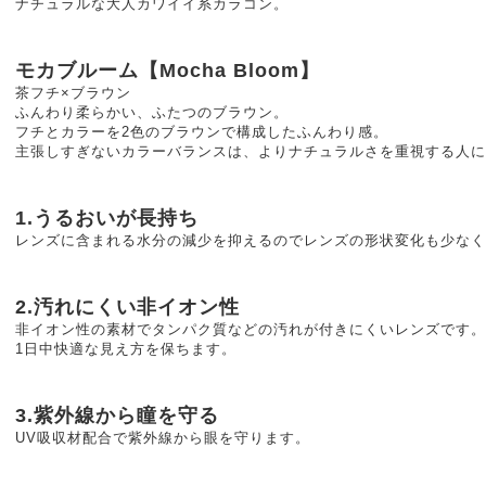
ナチュラルな大人カワイイ系カラコン。
モカブルーム【Mocha Bloom】
茶フチ×ブラウン
ふんわり柔らかい、ふたつのブラウン。
フチとカラーを2色のブラウンで構成したふんわり感。
主張しすぎないカラーバランスは、よりナチュラルさを重視する人に
1.うるおいが長持ち
レンズに含まれる水分の減少を抑えるのでレンズの形状変化も少な
2.汚れにくい非イオン性
非イオン性の素材でタンパク質などの汚れが付きにくいレンズです。
1日中快適な見え方を保ちます。
3.紫外線から瞳を守る
UV吸収材配合で紫外線から眼を守ります。