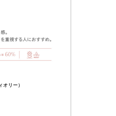
 フィオリー）
！