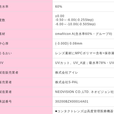
含水率
60%
±0.00
-0.50～-6.00(-0.25Step)
度数
-6.00～-10.00(-0.50Step)
素材
omafilcon A(含水率60%・グループII)
中心厚
(-3.00D) 0.08mm
うるおい
レンズ素材にMPCポリマー含有+保存液内
UV
UVカット、UV_A波；吸水率78%・U
製造販売業者
株式会社アイレ
販売業者
株式会社S-PAL
製造業者
NEOVISION CO.,LTD. ネオビジョ
承認番号
30200BZX00014A01
■コンタクトレンズは高度管理医療機