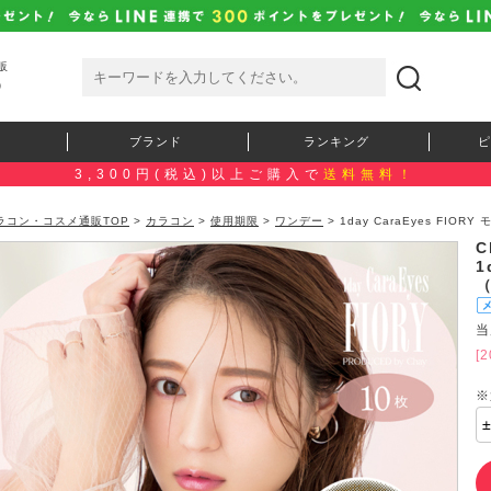
販
）
ブランド
ランキング
ピ
3,300円(税込)以上ご購入で
送料無料！
ラコン・コスメ通販TOP
>
カラコン
>
使用期限
>
ワンデー
> 1day CaraEyes FIO
1
当
[