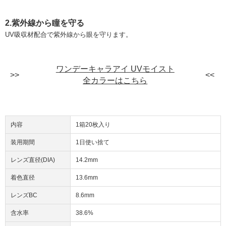
2.紫外線から瞳を守る
UV吸収材配合で紫外線から眼を守ります。
ワンデーキャラアイ UVモイスト
全カラーはこちら
内容
1箱20枚入り
装用期間
1日使い捨て
レンズ直径(DIA)
14.2mm
着色直径
13.6mm
レンズBC
8.6mm
含水率
38.6%