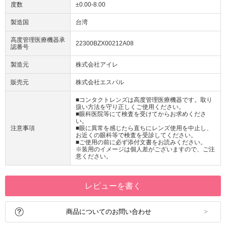
度数
±0.00-8.00
製造国
台湾
高度管理医療機器承
22300BZX00212A08
認番号
製造元
株式会社アイレ
販売元
株式会社エスパル
■コンタクトレンズは高度管理医療機器です。取り
扱い方法を守り正しくご使用ください。
■眼科医院等にて検査を受けてからお求めくださ
い。
注意事項
■眼に異常を感じたら直ちにレンズ使用を中止し、
お近くの眼科等で検査を受診してください。
■ご使用の前に必ず添付文書をお読みください。
※装用のイメージは個人差がございますので、ご注
意ください。
レビューを書く
商品についてのお問い合わせ