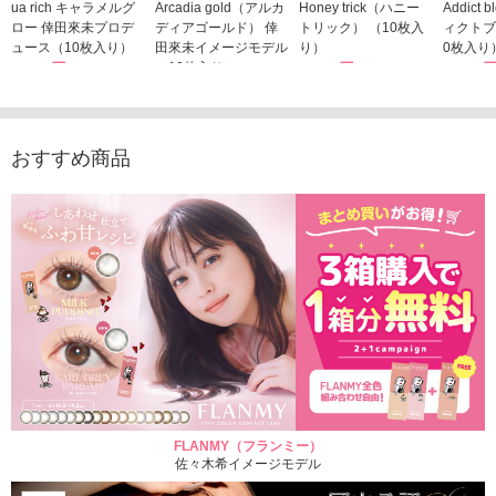
ua rich キャラメルグ
Arcadia gold（アルカ
Honey trick（ハニー
Addict
ロー 倖田來未プロデ
ディアゴールド） 倖
トリック） （10枚入
ィクトブ
ュース（10枚入り）
田來未イメージモデル
り）
0枚入り
1,760円
（10枚入り）
1,760円
1,760
(税込)
(税込)
1,760円
(税込)
おすすめ商品
FLANMY（フランミー）
佐々木希イメージモデル