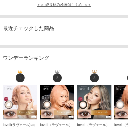
＞＞ 絞り込み検索はこちら ＜＜
最近チェックした商品
ワンデーランキング
1
2
3
loveil(ラヴェール) aq
loveil（ラヴェール）
loveil（ラヴェール）
lovei