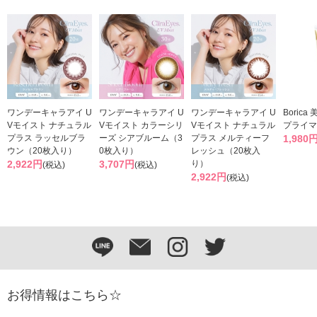
ワンデーキャラアイ U
ワンデーキャラアイ U
ワンデーキャラアイ U
Boric
Vモイスト ナチュラル
Vモイスト カラーシリ
Vモイスト ナチュラル
プライマ
プラス ラッセルブラ
ーズ シアブルーム（3
プラス メルティーフ
1,980
ウン（20枚入り）
0枚入り）
レッシュ（20枚入
2,922円
3,707円
り）
(税込)
(税込)
2,922円
(税込)
お得情報はこちら☆