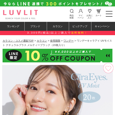
t
商品
マイ
お気に
カート
o
検索
ページ
入り
g
g
ランキング
ブランド
カラコン
ピックアップ
キャンペーン
l
e
3,300円(税込)以上ご購入で
送料無料！
n
a
カラコン・コスメ通販TOP
>
カラコン
>
使用期限
>
ワンデー
> ワンデーキャラアイ UVモイス
v
ト ナチュラルプラス メルティーブラック（20枚入り）
i
g
a
t
i
o
n