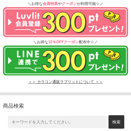
＼お得な
会員特典
や
クーポン
が利用可能☆／
＼お得な
10％OFFクーポン
配布中☆／
＞＞ カラコン通販ラブリットについて ＜＜
商品検索