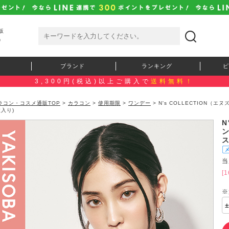
販
）
ブランド
ランキング
ピ
3,300円(税込)以上ご購入で
送料無料！
ラコン・コスメ通販TOP
>
カラコン
>
使用期限
>
ワンデー
> N's COLLECTION
枚入り)
N
ス
当
[