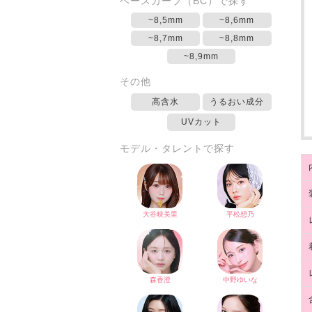
ベースカーブ（BC）で探す
~8,5mm
~8,6mm
~8,7mm
~8,8mm
~8,9mm
その他
高含水
うるおい成分
UVカット
モデル・タレントで探す