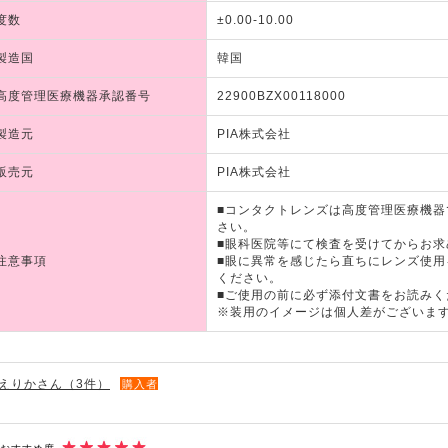
度数
±0.00-10.00
製造国
韓国
高度管理医療機器承認番号
22900BZX00118000
製造元
PIA株式会社
販売元
PIA株式会社
■コンタクトレンズは高度管理医療機
さい。
■眼科医院等にて検査を受けてからお求
注意事項
■眼に異常を感じたら直ちにレンズ使
ください。
■ご使用の前に必ず添付文書をお読みく
※装用のイメージは個人差がございま
えりかさん（3件）
購入者