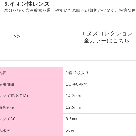
5.イオン性レンズ
水分を多く含み酸素を通しやすいため瞳への負担が少なく、快適な使
エヌズコレクション
全カラーはこちら
内容
1箱10枚入り
装用期間
1日使い捨て
レンズ直径(DIA)
14.2mm
着色直径
12.5mm
レンズBC
8.6mm
含水率
55%