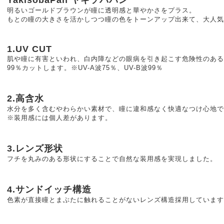
明るいゴールドブラウンが瞳に透明感と華やかさをプラス。
もとの瞳の大きさを活かしつつ瞳の色をトーンアップ出来て、大人気
1.UV CUT
肌や瞳に有害といわれ、白内障などの眼病を引き起こす危険性のある
99％カットします。※UV-A波75％、UV-B波99％
2.高含水
水分を多く含むやわらかい素材で、瞳に違和感なく快適なつけ心地で
※装用感には個人差があります。
3.レンズ形状
フチを丸みのある形状にすることで自然な装用感を実現しました。
4.サンドイッチ構造
色素が直接瞳とまぶたに触れることがないレンズ構造採用しています