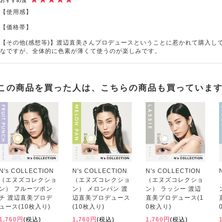
おすすめ度
【使用感】
【価格帯】
【その他(感想等)】渡辺直美さんプロデュースということに惹かれて購入し
なですが、全体的に色素が薄くて使うのが楽しみです。
この商品を買った人は、こちらの商品も買っていま
N's COLLECTION
N's COLLECTION
N's COLLECTION
（エヌズコレクショ
（エヌズコレクショ
（エヌズコレクショ
ン） フルーツポン
ン） メロンパン 渡
ン） ラッシー 渡辺
チ 渡辺直美プロデ
辺直美プロデュース
直美プロデュース(1
ュース(10枚入り)
(10枚入り)
0枚入り)
1,760円
(税込)
1,760円
(税込)
1,760円
(税込)