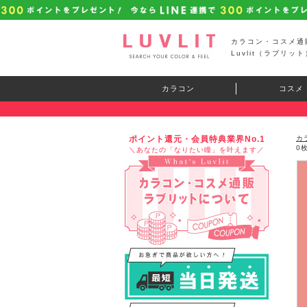
カラコン・コスメ通
Luvlit（ラブリット
カラコン
コスメ
ポイント還元・会員特典業界No.1
カ
0
＼あなたの「なりたい瞳」を叶えます／