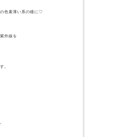
の色素薄い系の瞳に♡
紫外線を
す。
。