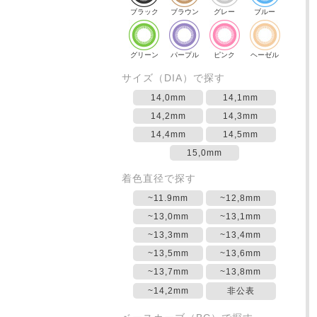
ブラック
ブラウン
グレー
ブルー
グリーン
パープル
ピンク
ヘーゼル
サイズ（DIA）で探す
14,0mm
14,1mm
14,2mm
14,3mm
14,4mm
14,5mm
15,0mm
着色直径で探す
~11.9mm
~12,8mm
~13,0mm
~13,1mm
~13,3mm
~13,4mm
~13,5mm
~13,6mm
~13,7mm
~13,8mm
~14,2mm
非公表