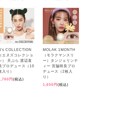
N's COLLECTION
MOLAK 1MONTH
（エヌズコレクショ
（モラクマンスリ
ン） 天ぷら 渡辺直
ー）タンジェリンテ
美プロデュース（10
ィー 宮脇咲良プロ
枚入り）
デュース（2枚入
り）
1,760円
(税込)
1,650円
(税込)