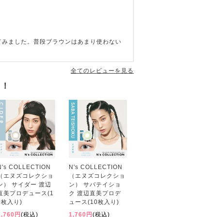
てみました。普段ブラウンはあまり使わない
全てのレビューを見る
す！
N's COLLECTION
N's COLLECTION
（エヌズコレクショ
（エヌズコレクショ
ン） サイダー 渡辺
ン） サバテイショ
直美プロデュース(1
ク 渡辺直美プロデ
0枚入り)
ュース(10枚入り)
1,760円
(税込)
1,760円
(税込)