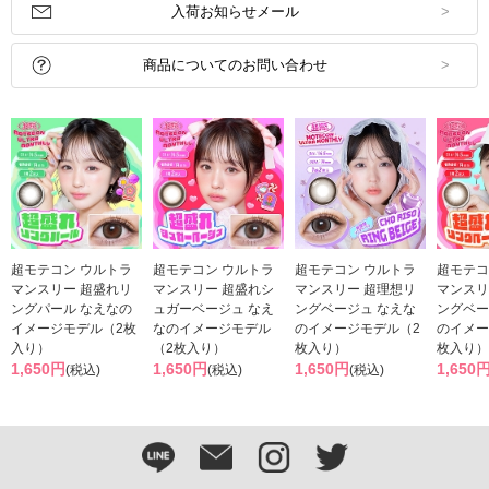
入荷お知らせメール
商品についてのお問い合わせ
超モテコン ウルトラ
超モテコン ウルトラ
超モテコン ウルトラ
超モテコ
マンスリー 超盛れリ
マンスリー 超盛れシ
マンスリー 超理想リ
マンスリ
ングパール なえなの
ュガーベージュ なえ
ングベージュ なえな
ングベー
イメージモデル（2枚
なのイメージモデル
のイメージモデル（2
のイメー
入り）
（2枚入り）
枚入り）
枚入り）
1,650円
1,650円
1,650円
1,650
(税込)
(税込)
(税込)