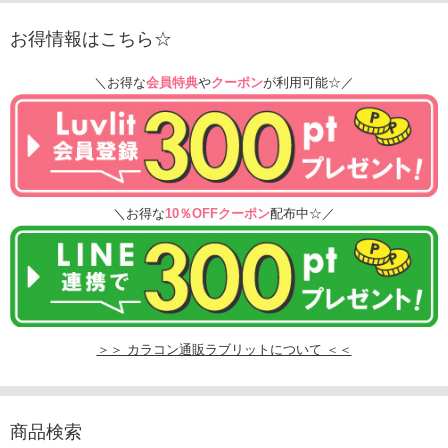
お得情報はこちら☆
＼お得な
会員特典
や
クーポン
が利用可能☆／
＼お得な
10％OFFクーポン
配布中☆／
＞＞ カラコン通販ラブリットについて ＜＜
商品検索