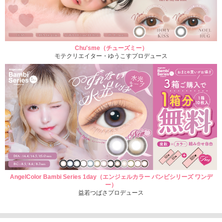
Chu'sme（チューズミー）
モテクリエイター・ゆうこすプロデュース
AngelColor Bambi Series 1day（エンジェルカラー バンビシリーズ ワンデ
ー）
益若つばさプロデュース