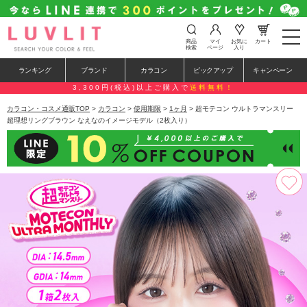
t
商品
マイ
お気に
カート
o
検索
ページ
入り
g
g
ランキング
ブランド
カラコン
ピックアップ
キャンペーン
l
e
3,300円(税込)以上ご購入で
送料無料！
n
a
カラコン・コスメ通販TOP
>
カラコン
>
使用期限
>
1ヶ月
> 超モテコン ウルトラマンスリー
v
超理想リングブラウン なえなのイメージモデル（2枚入り）
i
g
a
t
i
o
n