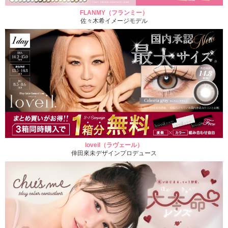
FLANMY（フランミー）
佐々木希イメージモデル
loveil（ラヴェール）
倖田來未デザインプロデュース