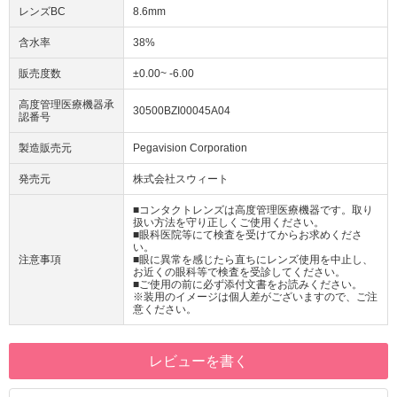
レンズBC
8.6mm
含水率
38%
販売度数
±0.00~ -6.00
高度管理医療機器承
30500BZI00045A04
認番号
製造販売元
Pegavision Corporation
発売元
株式会社スウィート
■コンタクトレンズは高度管理医療機器です。取り
扱い方法を守り正しくご使用ください。
■眼科医院等にて検査を受けてからお求めくださ
い。
注意事項
■眼に異常を感じたら直ちにレンズ使用を中止し、
お近くの眼科等で検査を受診してください。
■ご使用の前に必ず添付文書をお読みください。
※装用のイメージは個人差がございますので、ご注
意ください。
レビューを書く