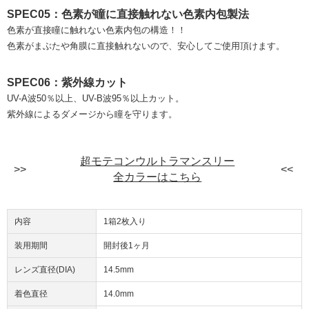
SPEC05：色素が瞳に直接触れない色素内包製法
色素が直接瞳に触れない色素内包の構造！！
色素がまぶたや角膜に直接触れないので、安心してご使用頂けます。
SPEC06：紫外線カット
UV-A波50％以上、UV-B波95％以上カット。
紫外線によるダメージから瞳を守ります。
超モテコンウルトラマンスリー
全カラーはこちら
内容
1箱2枚入り
装用期間
開封後1ヶ月
レンズ直径(DIA)
14.5mm
着色直径
14.0mm