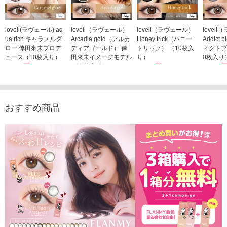
loveil(ラヴェール) aq
loveil（ラヴェール）
loveil（ラヴェール）
lovei
ua rich キャラメルグ
Arcadia gold（アルカ
Honey trick（ハニー
Addict
ロー 倖田來未プロデ
ディアゴールド） 倖
トリック） （10枚入
ィクトブ
ュース（10枚入り）
田來未イメージモデル
り）
0枚入り
1,760円
（10枚入り）
1,760円
1,760
(税込)
(税込)
1,760円
(税込)
おすすめ商品