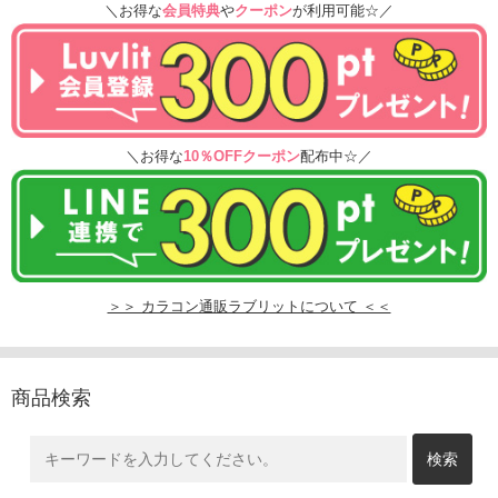
＼お得な
会員特典
や
クーポン
が利用可能☆／
＼お得な
10％OFFクーポン
配布中☆／
＞＞ カラコン通販ラブリットについて ＜＜
商品検索