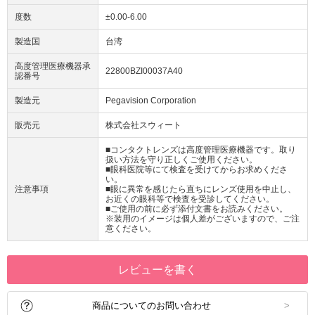
度数
±0.00-6.00
製造国
台湾
高度管理医療機器承
22800BZI00037A40
認番号
製造元
Pegavision Corporation
販売元
株式会社スウィート
■コンタクトレンズは高度管理医療機器です。取り
扱い方法を守り正しくご使用ください。
■眼科医院等にて検査を受けてからお求めくださ
い。
注意事項
■眼に異常を感じたら直ちにレンズ使用を中止し、
お近くの眼科等で検査を受診してください。
■ご使用の前に必ず添付文書をお読みください。
※装用のイメージは個人差がございますので、ご注
意ください。
レビューを書く
商品についてのお問い合わせ