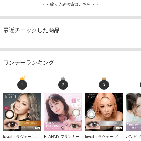
＞＞ 絞り込み検索はこちら ＜＜
最近チェックした商品
ワンデーランキング
1
2
3
loveil（ラヴェール）
FLANMY フランミー
loveil（ラヴェール） I
バンビヴ