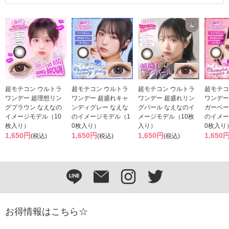
超モテコン ウルトラ
超モテコン ウルトラ
超モテコン ウルトラ
超モテコ
ワンデー 超理想リン
ワンデー 超盛れキャ
ワンデー 超盛れリン
ワンデー
グブラウン なえなの
ンディグレー なえな
グパール なえなのイ
ガーベー
イメージモデル（10
のイメージモデル（1
メージモデル（10枚
のイメー
枚入り）
0枚入り）
入り）
0枚入り
1,650円
1,650円
1,650円
1,650
(税込)
(税込)
(税込)
お得情報はこちら☆