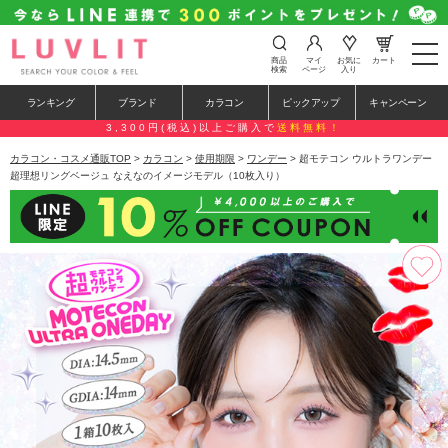
t
商品
マイ
お気に
カート
o
検索
ページ
入り
g
g
ランキング
ブランド
カラコン
ピックアップ
キャンペーン
l
e
3,300円(税込)以上ご購入で
送料無料！
n
a
カラコン・コスメ通販TOP
>
カラコン
>
使用期限
>
ワンデー
> 超モテコン ウルトラワンデー
v
超理想リングベージュ なえなのイメージモデル（10枚入り）
i
g
a
t
i
o
n