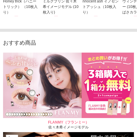
Honey trick（ハニー
ミルクプリン 佐々木
nnocent ash イノセン
ヴィンテ
トリック） （10枚入
希イメージモデル (10
トアッシュ（10枚入
ー (10
り）
枚入り)
り）
ばさカラ
1,760円
1,815円
1,760円
1,848
(税込)
(税込)
(税込)
おすすめ商品
FLANMY（フランミー）
佐々木希イメージモデル