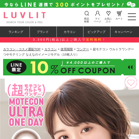
t
商品
マイ
お気に
カート
o
検索
ページ
入り
g
g
ランキング
ブランド
カラコン
ピックアップ
キャンペーン
l
e
3,300円(税込)以上ご購入で
送料無料！
n
a
カラコン・コスメ通販TOP
>
カラコン
>
使用期限
>
ワンデー
> 超モテコン ウルトラワンデー
v
つやモテリング なえなのイメージモデル（10枚入り）
i
g
a
t
i
o
n