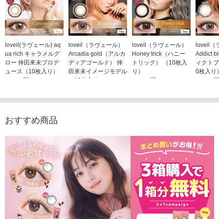
loveil(ラヴェール) aq
loveil（ラヴェール）
loveil（ラヴェール）
lovei
ua rich キャラメルグ
Arcadia gold（アルカ
Honey trick（ハニー
Addict
ロー 倖田來未プロデ
ディアゴールド） 倖
トリック） （10枚入
ィクトブ
ュース（10枚入り）
田來未イメージモデル
り）
0枚入り
1,760円
（10枚入り）
1,760円
1,760
(税込)
(税込)
1,760円
(税込)
おすすめ商品