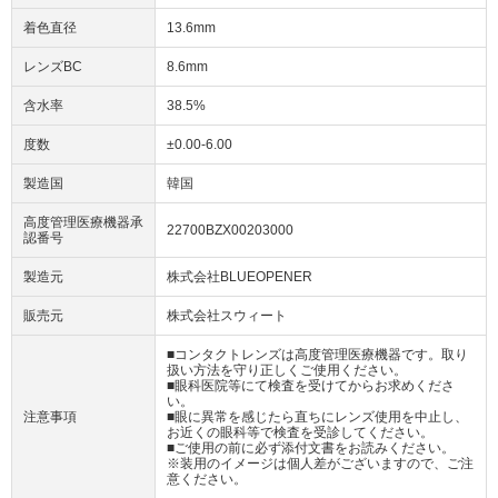
着色直径
13.6mm
レンズBC
8.6mm
含水率
38.5%
度数
±0.00-6.00
製造国
韓国
高度管理医療機器承
22700BZX00203000
認番号
製造元
株式会社BLUEOPENER
販売元
株式会社スウィート
■コンタクトレンズは高度管理医療機器です。取り
扱い方法を守り正しくご使用ください。
■眼科医院等にて検査を受けてからお求めくださ
い。
注意事項
■眼に異常を感じたら直ちにレンズ使用を中止し、
お近くの眼科等で検査を受診してください。
■ご使用の前に必ず添付文書をお読みください。
※装用のイメージは個人差がございますので、ご注
意ください。