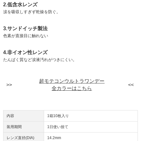
2.低含水レンズ
涙を吸収しすぎず乾燥を防ぐ。
3.サンドイッチ製法
色素が直接目に触れない
4.非イオン性レンズ
たんぱく質など涙液汚れがつきにくい。
超モテコンウルトラワンデー
全カラーはこちら
内容
1箱10枚入り
装用期間
1日使い捨て
レンズ直径(DIA)
14.2mm