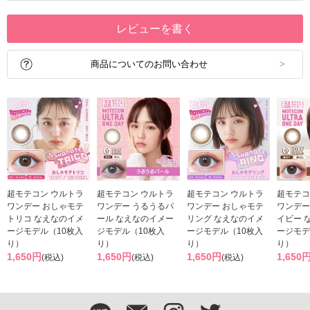
レビューを書く
商品についてのお問い合わせ
超モテコン ウルトラ
超モテコン ウルトラ
超モテコン ウルトラ
超モテコ
ワンデー おしゃモテ
ワンデー うるうるパ
ワンデー おしゃモテ
ワンデー
トリコ なえなのイメ
ール なえなのイメー
リング なえなのイメ
イビー 
ージモデル（10枚入
ジモデル（10枚入
ージモデル（10枚入
ージモデ
り）
り）
り）
り）
1,650円
1,650円
1,650円
1,650
(税込)
(税込)
(税込)