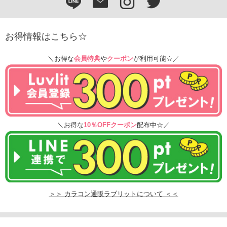
お得情報はこちら☆
＼お得な
会員特典
や
クーポン
が利用可能☆／
＼お得な
10％OFFクーポン
配布中☆／
＞＞ カラコン通販ラブリットについて ＜＜