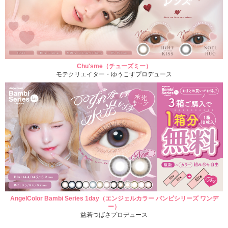
Chu'sme（チューズミー）
モテクリエイター・ゆうこすプロデュース
AngelColor Bambi Series 1day（エンジェルカラー バンビシリーズ ワンデ
ー）
益若つばさプロデュース