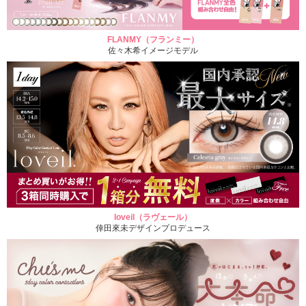
FLANMY（フランミー）
佐々木希イメージモデル
loveil（ラヴェール）
倖田來未デザインプロデュース