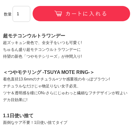
数量
超モテコンウルトラワンデー
超ズッキュン発色で、全女子をいつも可愛く!
ちゅるん盛り超モテコンウルトラワンデーに
待望の新色「つやモテシリーズ」が仲間入り!
＜つやモテリング -TSUYA MOTE RING-＞
着色直径13.6mmのナチュラル+ツヤ感重視の今っぽブラウン!
ナチュラルなだけじゃ物足りない女子必見、
ツヤ＆透明感を瞳にON♪さらにじゅわっと繊細なフチデザインが程よい
デカ目効果に!
1.1日使い捨て
面倒なケア不要！1日使い捨てタイプ