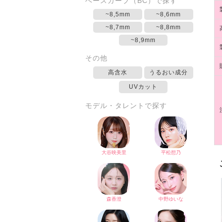
ベースカーブ（BC）で探す
~8,5mm
~8,6mm
~8,7mm
~8,8mm
~8,9mm
その他
高含水
うるおい成分
UVカット
モデル・タレントで探す