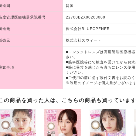
製造国
韓国
高度管理医療機器承認番号
22700BZX00203000
製造元
株式会社BLUEOPENER
販売元
株式会社スウィート
■コンタクトレンズは高度管理医療機
さい。
■眼科医院等にて検査を受けてからお求
注意事項
■眼に異常を感じたら直ちにレンズ使
ください。
■ご使用の前に必ず添付文書をお読みく
※装用のイメージは個人差がございま
この商品を買った人は、こちらの商品も買っていま