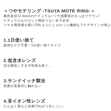
＜つやモテリング -TSUYA MOTE RING-＞
着色直径13.6mmのナチュラル+ツヤ感重視の今っぽブラウン!
ナチュラルなだけじゃ物足りない女子必見、
ツヤ＆透明感を瞳にON♪さらにじゅわっと繊細なフチデザインが程よ
1.1日使い捨て
面倒なケア不要！1日使い捨てタイプ
2.低含水レンズ
涙を吸収しすぎず乾燥を防ぐ。
3.サンドイッチ製法
色素が直接目に触れない
4.非イオン性レンズ
たんぱく質など涙液汚れがつきにくい。