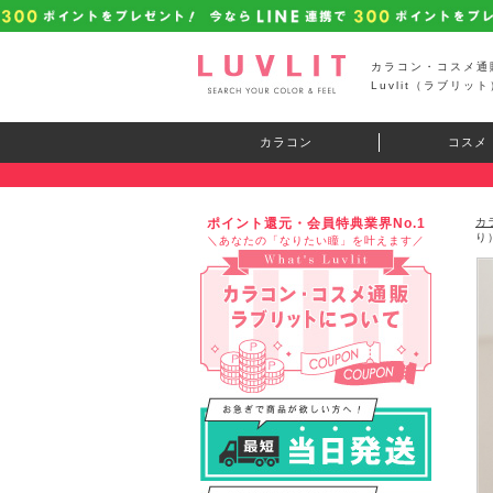
カラコン・コスメ通
Luvlit（ラブリット
カラコン
コスメ
ポイント還元・会員特典業界No.1
カ
り
＼あなたの「なりたい瞳」を叶えます／