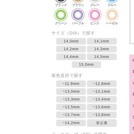
ブラック
ブラウン
グレー
ブルー
グリーン
パープル
ピンク
ヘーゼル
サイズ（DIA）で探す
14,0mm
14,1mm
14,2mm
14,3mm
14,4mm
14,5mm
15,0mm
着色直径で探す
~11.9mm
~12,8mm
~13,0mm
~13,1mm
~13,3mm
~13,4mm
~13,5mm
~13,6mm
~13,7mm
~13,8mm
~14,2mm
非公表