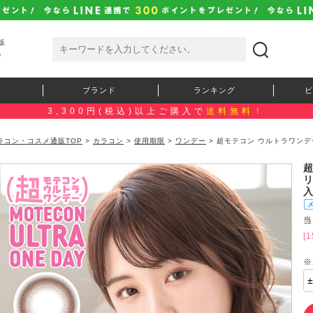
販
）
ブランド
ランキング
ピ
3,300円(税込)以上ご購入で
送料無料！
ラコン・コスメ通販TOP
>
カラコン
>
使用期限
>
ワンデー
> 超モテコン ウルトラワンデ
）
当
[