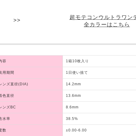
超モテコンウルトラワン
全カラーはこちら
内容
1箱10枚入り
装用期間
1日使い捨て
レンズ直径(DIA)
14.2mm
着色直径
13.6mm
レンズBC
8.6mm
含水率
38.5%
度数
±0.00-6.00