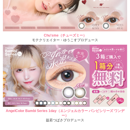
Chu'sme（チューズミー）
モテクリエイター・ゆうこすプロデュース
AngelColor Bambi Series 1day（エンジェルカラー バンビシリーズ ワンデ
ー）
益若つばさプロデュース