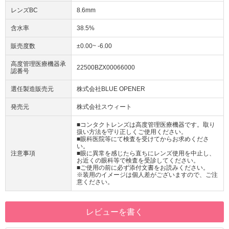
レンズBC
8.6mm
含水率
38.5%
販売度数
±0.00~ -6.00
高度管理医療機器承
22500BZX00066000
認番号
選任製造販売元
株式会社BLUE OPENER
発売元
株式会社スウィート
■コンタクトレンズは高度管理医療機器です。取り
扱い方法を守り正しくご使用ください。
■眼科医院等にて検査を受けてからお求めくださ
い。
注意事項
■眼に異常を感じたら直ちにレンズ使用を中止し、
お近くの眼科等で検査を受診してください。
■ご使用の前に必ず添付文書をお読みください。
※装用のイメージは個人差がございますので、ご注
意ください。
レビューを書く