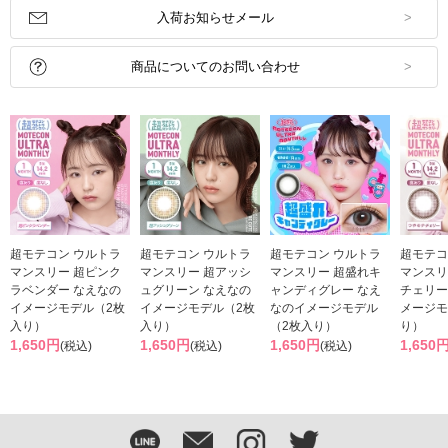
入荷お知らせメール
商品についてのお問い合わせ
超モテコン ウルトラ
超モテコン ウルトラ
超モテコン ウルトラ
超モテコ
マンスリー 超ピンク
マンスリー 超アッシ
マンスリー 超盛れキ
マンスリ
ラベンダー なえなの
ュグリーン なえなの
ャンディグレー なえ
チェリー
イメージモデル（2枚
イメージモデル（2枚
なのイメージモデル
メージモ
入り）
入り）
（2枚入り）
り）
1,650円
1,650円
1,650円
1,650
(税込)
(税込)
(税込)