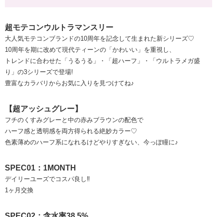
超モテコンウルトラマンスリー
大人気モテコンブランドの10周年を記念して生まれた新シリーズ♡
10周年を期に改めて現代ティーンの「かわいい」を重視し、
トレンドに合わせた「うるうる」・「超ハーフ」・「ウルトラメガ盛
り」の3シリーズで登場!
豊富なカラバリからお気に入りを見つけてね♪
【超アッシュグレー】
フチのくすみグレーと中の赤みブラウンの配色で
ハーフ感と透明感を両方得られる絶妙カラー♡
色素薄めのハーフ系になれるけどやりすぎない、今っぽ瞳に♪
SPEC01：1MONTH
デイリーユーズでコスパ良し‼
1ヶ月交換
SPEC02：含水率38.5%