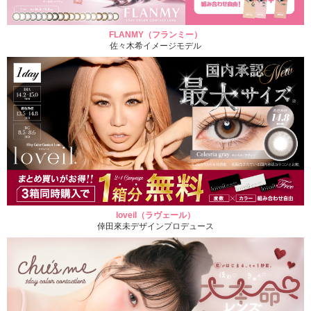
FLANMY（フランミー）
佐々木希イメージモデル
loveil（ラヴェール）
倖田來未デザインプロデュース