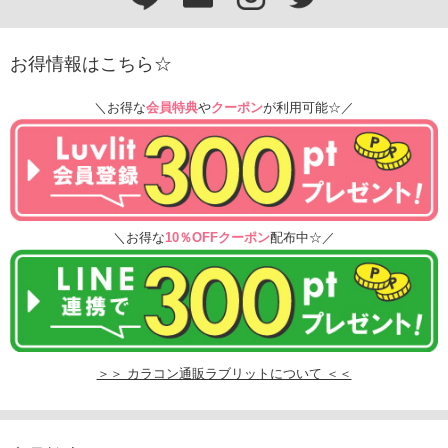
お得情報はこちら☆
＼お得な
会員特典
や
クーポン
が利用可能☆／
＼お得な
10％OFFクーポン
配布中☆／
＞＞ カラコン通販ラブリットについて ＜＜