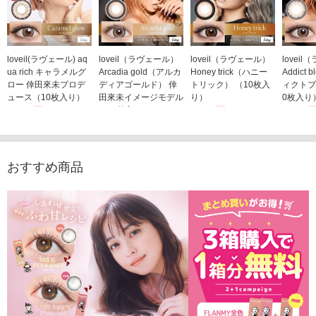
loveil(ラヴェール) aq
loveil（ラヴェール）
loveil（ラヴェール）
lovei
ua rich キャラメルグ
Arcadia gold（アルカ
Honey trick（ハニー
Addict
ロー 倖田來未プロデ
ディアゴールド） 倖
トリック） （10枚入
ィクトブ
ュース（10枚入り）
田來未イメージモデル
り）
0枚入り
1,760円
（10枚入り）
1,760円
1,760
(税込)
(税込)
1,760円
(税込)
おすすめ商品