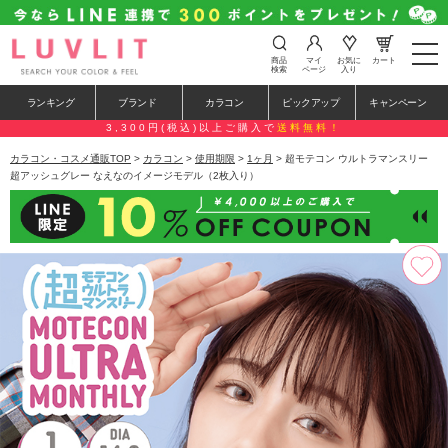
t
商品
マイ
お気に
カート
o
検索
ページ
入り
g
g
ランキング
ブランド
カラコン
ピックアップ
キャンペーン
l
e
3,300円(税込)以上ご購入で
送料無料！
n
a
カラコン・コスメ通販TOP
>
カラコン
>
使用期限
>
1ヶ月
> 超モテコン ウルトラマンスリー
v
超アッシュグレー なえなのイメージモデル（2枚入り）
i
g
a
t
i
o
n