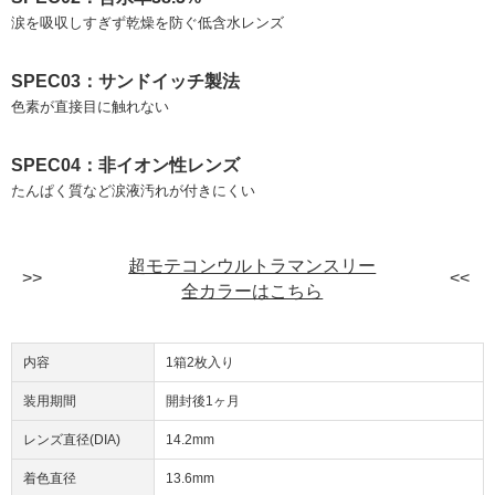
涙を吸収しすぎず乾燥を防ぐ低含水レンズ
SPEC03：サンドイッチ製法
色素が直接目に触れない
SPEC04：非イオン性レンズ
たんぱく質など涙液汚れが付きにくい
超モテコンウルトラマンスリー
全カラーはこちら
内容
1箱2枚入り
装用期間
開封後1ヶ月
レンズ直径(DIA)
14.2mm
着色直径
13.6mm