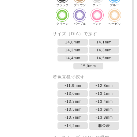
ブラック
ブラウン
グレー
ブルー
グリーン
パープル
ピンク
ヘーゼル
サイズ（DIA）で探す
14,0mm
14,1mm
14,2mm
14,3mm
14,4mm
14,5mm
15,0mm
着色直径で探す
~11.9mm
~12,8mm
~13,0mm
~13,1mm
~13,3mm
~13,4mm
~13,5mm
~13,6mm
~13,7mm
~13,8mm
~14,2mm
非公表