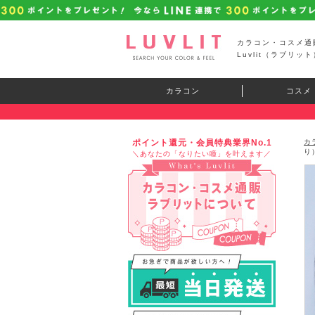
カラコン・コスメ通
Luvlit（ラブリット
カラコン
コスメ
ポイント還元・会員特典業界No.1
カ
り
＼あなたの「なりたい瞳」を叶えます／