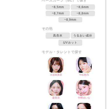
ベースカーブ（BC）で探す
~8,5mm
~8,6mm
~8,7mm
~8,8mm
~8,9mm
その他
高含水
うるおい成分
UVカット
モデル・タレントで探す