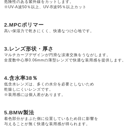
危険性のある紫外線をカットします。
※UV-A波50％以上、UV-B波95％以上カット
2.MPCポリマー
高い保湿力で乾きにくく、快適なつけ心地です。
3.レンズ形状・厚さ
マルチカーブデザインが円滑な涙液交換をうながします。
全度数中心厚0.06mmの薄型レンズで快適な装用感を提供します。
4.含水率38％
低含水レンズは、多くの水分を必要としないため
乾燥しにくいレンズです。
※装用感には個人差があります。
5.BMW製法
着色部分がまぶた側に位置しているため目に影響を
与えることが無く快適な装用感が得られます。