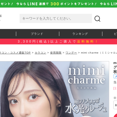
販
）
ブランド
ランキング
ピ
3,300円(税込)以上ご購入で
送料無料！
ラコン・コスメ通販TOP
>
カラコン
>
使用期限
>
ワンデー
> mimi charme（ミミシ
）
m
グ
当
[